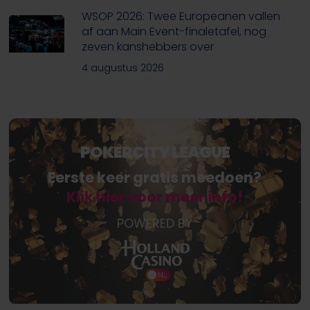
WSOP 2026: Twee Europeanen vallen
af aan Main Event-finaletafel, nog
zeven kanshebbers over
4 augustus 2026
POKERCITY LEAGUE
Eerste keer gratis meedoen?
Klik hier voor meer info!
POWERED BY