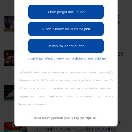
7 augustus 2026
Ik ben jonger dan 18 jaar
Daniel Negreanu haalt uit naar nieuw
stemsysteem Poker Hall of Fame: “Het
systeem heeft gefaald”
Ik ben tussen de 18 en 23 jaar
7 augustus 2026
Ik ben 24 jaar of ouder
WSOP Online 2026: 33 bracelets en $25
Ik ben 24 jaar of ouder en wil een website zonder reclame
miljoen gegarandeerd in Main Event
7 augustus 2026
Je leeftijd dient naar waarheid te worden ingevuld. Verder bevestig je
hiermee dat je 24 jaar of ouder bent, dat je je bewust bent van de
WSOP 2026: LUCAS JUMALON IS DE
risico’s van online kansspelen, en dat je momenteel niet bent
NIEUWE WERELDKAMPIOEN VOOR $10
uitgesloten van deelname aan kansspelen bij online
MILJOEN!
kansspelaanbieders.
6 augustus 2026
Wat kost gokken jou? Stop op tijd. 18+
The Festival Malta 2026: zo kwalificeer
je je online voor het pokerfestival op