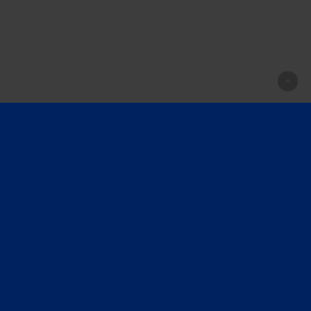
POKER NIEUWS
Algemeen
Holland Casino
Online Poker
Circus Casino Resort Namur