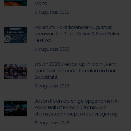
Malta
6 augustus 2026
PokerCity Pokerkalender Augustus:
Leeuwarden Poker Series & Pure Poker
Festival
5 augustus 2026
WSOP 2026: Heads-up in Main Event
gaat tussen Lucas Jumalon en Lauri
Saaskilahti
5 augustus 2026
Jason Koon als enige opgenomen in
Poker Hall of Fame 2026; nieuwe
stemsysteem roept direct vragen op
5 augustus 2026