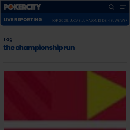
Men
Skip
to
zoeken
Menu
main
LIVE REPORTING
erd in Main Event
♣︎
WSOP 2026: LUCAS JUMALON IS DE NIEUWE WERELDKAMPI
sluiten
content
Tag
the championship run
PokerGO
komt
met
twee
nieuwe
programma’s
én
een