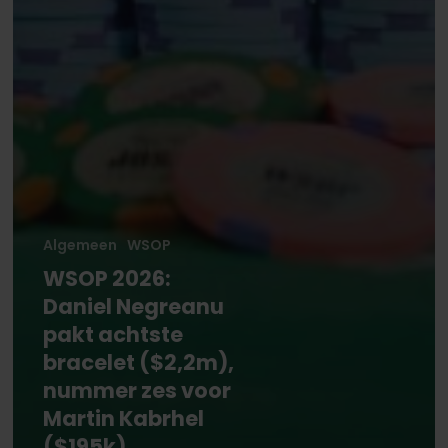
Algemeen
WSOP
WSOP 2026:
Daniel Negreanu
pakt achtste
bracelet ($2,2m),
nummer zes voor
Martin Kabrhel
($195k)