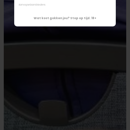
kansspelaanbieders.
Wat kost gokken jou? Stop op tijd. 18+