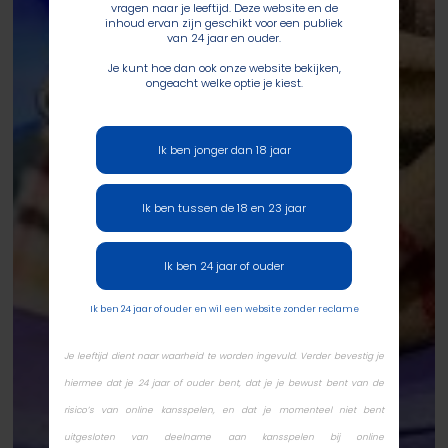
vragen naar je leeftijd. Deze website en de
inhoud ervan zijn geschikt voor een publiek
van 24 jaar en ouder.
Je kunt hoe dan ook onze website bekijken,
ongeacht welke optie je kiest.
Ik ben jonger dan 18 jaar
Ik ben tussen de 18 en 23 jaar
Ik ben 24 jaar of ouder
Ik ben 24 jaar of ouder en wil een website zonder reclame
Je leeftijd dient naar waarheid te worden ingevuld. Verder bevestig je
hiermee dat je 24 jaar of ouder bent, dat je je bewust bent van de
risico’s van online kansspelen, en dat je momenteel niet bent
uitgesloten van deelname aan kansspelen bij online