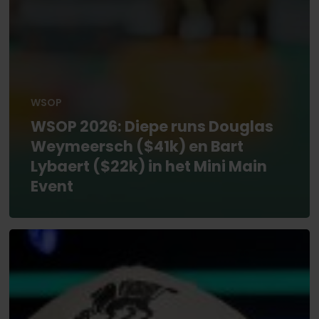
WSOP
WSOP 2026: Diepe runs Douglas
Weymeersch ($41k) en Bart
Lybaert ($22k) in het Mini Main
Event
WSOP
2026:
Michael
Mizrachi
heeft