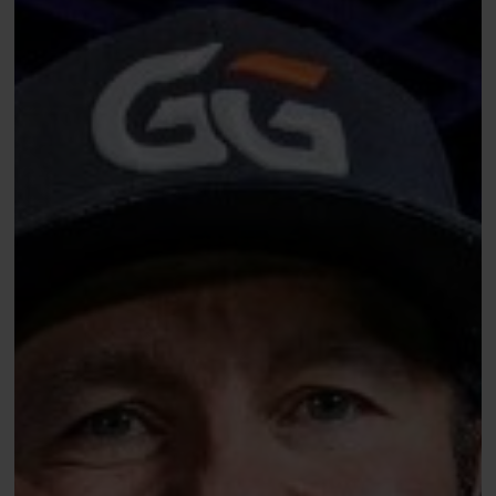
nummer
zes
voor
Martin
Kabrhel
($195k)