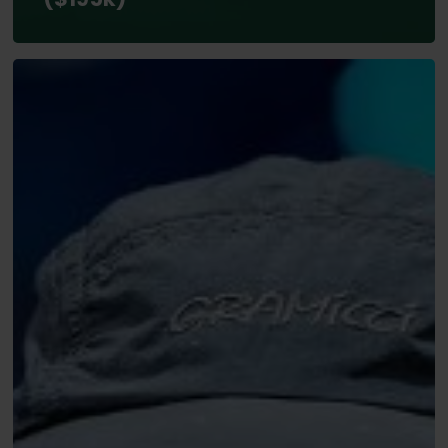
WSOP
2026:
Diepe
runs
Douglas
Weymeersch
($41k)
en
Bart
Lybaert
($22k)
in
het
Mini
Main