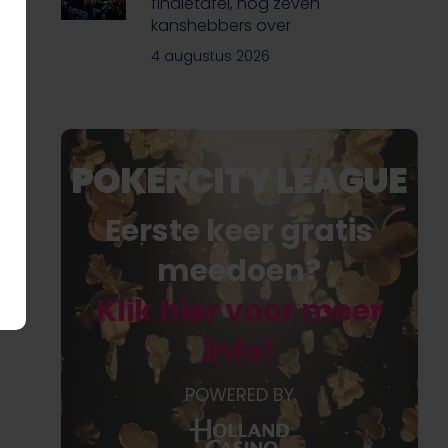
finaletafel, nog zeven
kanshebbers over
4 augustus 2026
POKERCITY LEAGUE
Eerste keer gratis
meedoen?
Klik hier voor meer
info!
POWERED BY