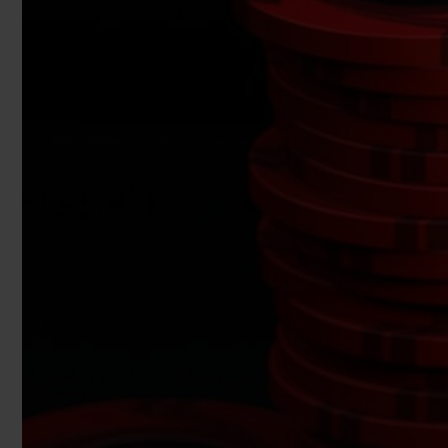
Main
Event,
België
pakt
twee
zeges
Druk op ENTER om te zoeken of ESC te sluiten