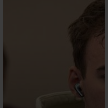
naar
Dag
2
Main
Event