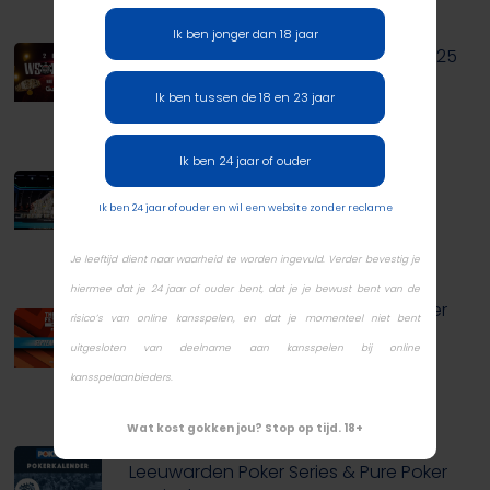
Ik ben jonger dan 18 jaar
WSOP Online 2026: 33 bracelets en $25
miljoen gegarandeerd in Main Event
Ik ben tussen de 18 en 23 jaar
7 augustus 2026
Ik ben 24 jaar of ouder
WSOP 2026: LUCAS JUMALON IS DE
NIEUWE WERELDKAMPIOEN VOOR $10
Ik ben 24 jaar of ouder en wil een website zonder reclame
MILJOEN!
6 augustus 2026
Je leeftijd dient naar waarheid te worden ingevuld. Verder bevestig je
hiermee dat je 24 jaar of ouder bent, dat je je bewust bent van de
The Festival Malta 2026: zo kwalificeer
risico’s van online kansspelen, en dat je momenteel niet bent
je je online voor het pokerfestival op
uitgesloten van deelname aan kansspelen bij online
Malta
kansspelaanbieders.
6 augustus 2026
Wat kost gokken jou? Stop op tijd. 18+
PokerCity Pokerkalender Augustus:
Leeuwarden Poker Series & Pure Poker