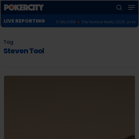
Men
Skip
to
zoeken
Menu
main
LIVE REPORTING
WERELDKAMPIOEN VOOR $10 MILJOEN!
♣︎
The Festival Malta 2026: zo kwalificeer
sluiten
content
Tag
Steven Tool
The
Festival
Bratislava
2023:
Michel
Molenaar
met
topstack