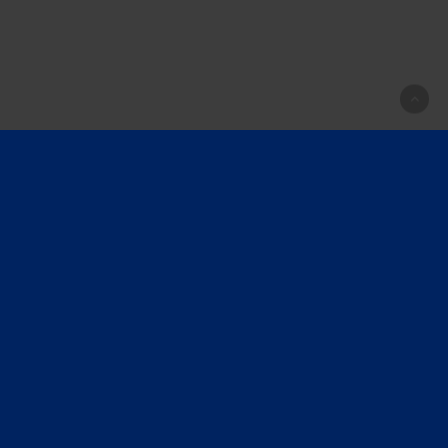
POKER NIEUWS
Algemeen
Holland Casino
Online Poker
Circus Casino Resort Namur
Pokerreis