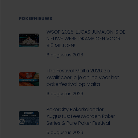
POKERNIEUWS
WSOP 2026: LUCAS JUMALON IS DE
NIEUWE WERELDKAMPIOEN VOOR
$10 MILJOEN!
6 augustus 2026
The Festival Malta 2026: zo
kwalificeer je je online voor het
pokerfestival op Malta
6 augustus 2026
PokerCity Pokerkalender
Augustus: Leeuwarden Poker
Series & Pure Poker Festival
5 augustus 2026