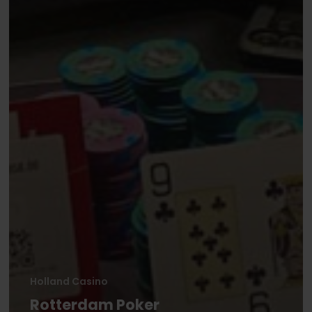
Holland Casino
Rotterdam Poker