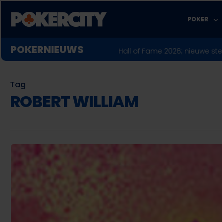
Skip
to
POKER
main
content
POKERNIEUWS
men in Poker Hall of Fame 2026; nieuwe stemsysteem roept d
Tag
ROBERT WILLIAM
Summer
Festival
Namur:
Laurent
Benot
wint