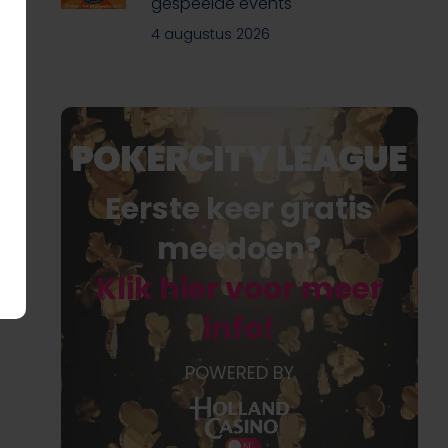
gespeelde events
4 augustus 2026
POKERCITY LEAGUE
Eerste keer gratis
meedoen?
Klik hier voor meer
info!
POWERED BY