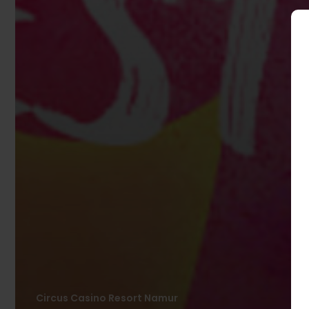
Circus Casino Resort Namur