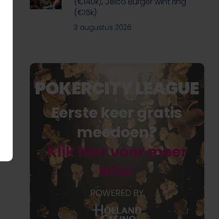
(€140k), Jelco Burger wint ring
(€15k)
3 augustus 2026
POKERCITY LEAGUE
Eerste keer gratis
meedoen?
Klik hier voor meer
info!
POWERED BY