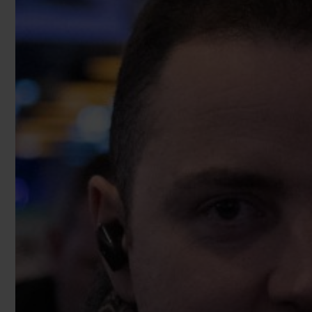
Hendrik
Post
bovenaan
Mystery
Bounty
Druk op ENTER om te zoeken of ESC te sluiten