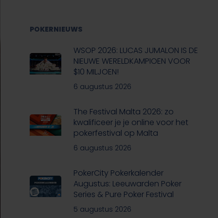
POKERNIEUWS
WSOP 2026: LUCAS JUMALON IS DE
NIEUWE WERELDKAMPIOEN VOOR
$10 MILJOEN!
6 augustus 2026
The Festival Malta 2026: zo
kwalificeer je je online voor het
pokerfestival op Malta
6 augustus 2026
PokerCity Pokerkalender
Augustus: Leeuwarden Poker
Series & Pure Poker Festival
5 augustus 2026