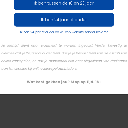
Ik ben tussen de 18 en 23 jaar
Ik ben 24 jaar of ouder
Ik ben 24 jaar of ouder en wil een website zonder reclame
Je leeftijd dient naar waarheid te worden ingevuld. Verder bevestig je
y
hiermee dat je 24 jaar of ouder bent, dat je je bewust bent van de risico’s van
online kansspelen, en dat je momenteel niet bent uitgesloten van deelname
aan kansspelen bij online kansspelaanbieders.
Wat kost gokken jou? Stop op tijd. 18+