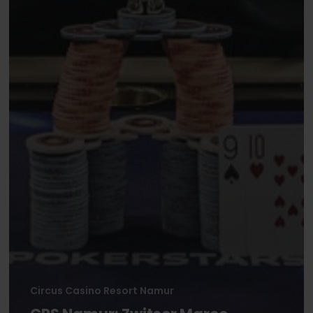
Circus Casino Resort Namur