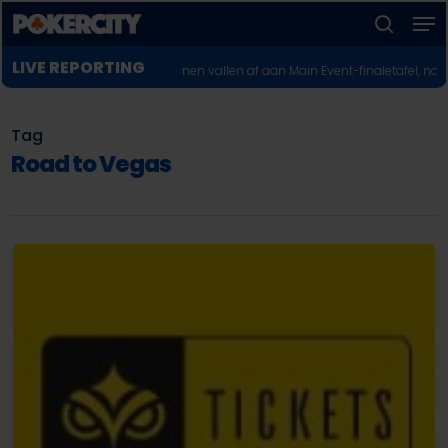
Men
Skip
to
zoeken
Menu
main
POKERNIEUWS
uropeanen vallen af aan Main Event-finaletafel, nog zeven kanshebbers o
sluiten
content
Tag
Road to Vegas
Pokahnights
Road
to
Vegas:
Daryl
Triau
naar
het