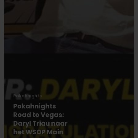
Pokahnights
Pokahnights
Road to Vegas:
Daryl Triau naar
het WSOP Main