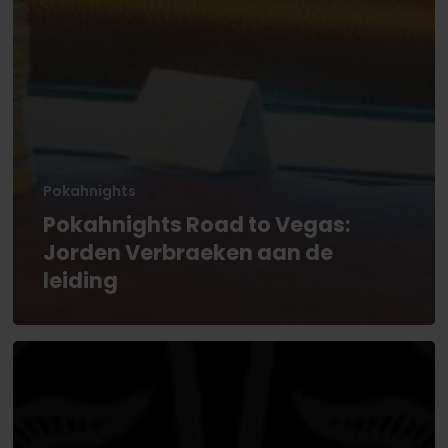
Pokahnights
Pokahnights Road to Vegas:
Jorden Verbraeken aan de
leiding
Road
to
Vegas
2023: