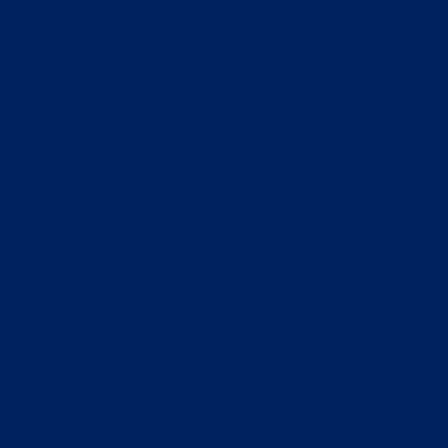
voor
€996,
derde
plek
Rene
Kouseband