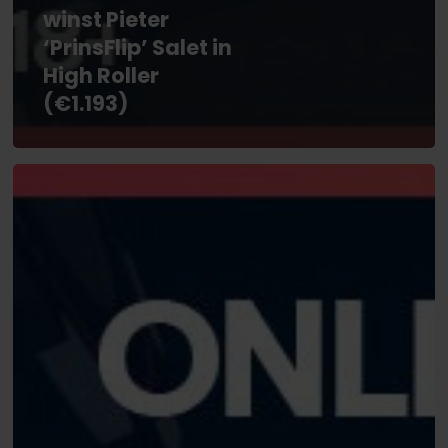
winst Pieter
‘PrinsFlip’ Salet in
High Roller
(€1.193)
HCOPL
S5
#6:
‘dukegolden644’
wint
Main
Event
(€668),
Arjen
‘ChantalTeamHC’
Weel