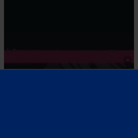
Holland Casino Online Poker League
HCOPL #23: ‘NotNormal’
zegeviert voor €761,41, Marco
van Turenhout blijft ranking
aanvoeren