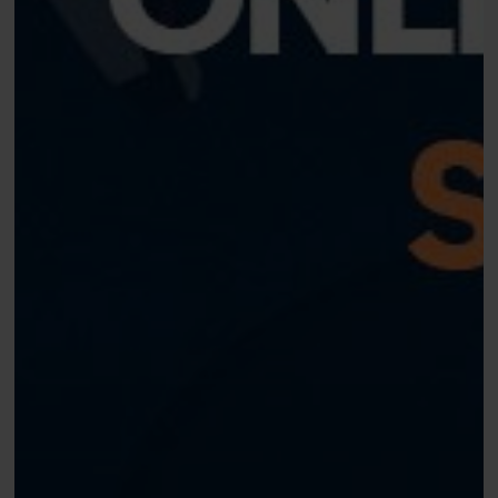
back-
to-
back
winst
Pieter
‘PrinsFlip’
Salet
in
High
Roller
(€1.193)