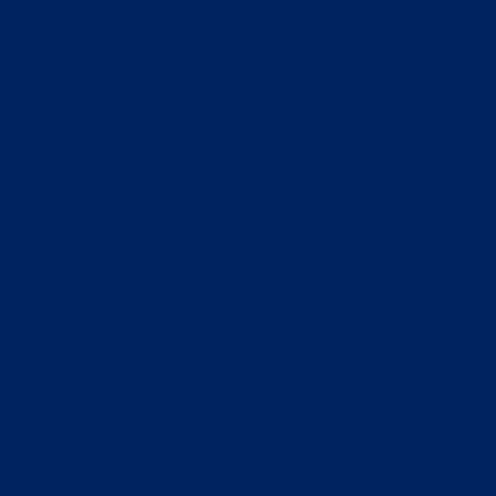
voor
€1025,
Milko
van
Winden
tweede