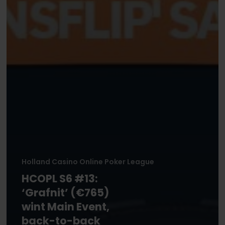
Holland Casino Online Poker League
HCOPL S6 #13:
‘Grafnit’ (€765)
wint Main Event,
back-to-back