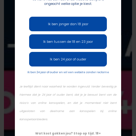
ongeacht welke optie je kiest.
Ik ben jonger dan 18 jaar
Ik ben tussen de 18 en 23 jaar
Ik ben 24 jaar of ouder
Ik ben 24 jaar of ouder en wil een website zonder reclame
Je leeftijd dient naar waarheid te worden ingevuld. Verder bevestig je
hiermee dat je 24 jaar of ouder bent, dat je je bewust bent van de
risico’s van online kansspelen, en dat je momenteel niet bent
uitgesloten van deelname aan kansspelen bij online
kansspelaanbieders.
Wat kost gokken jou? Stop op tijd. 18+