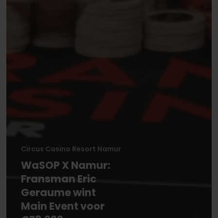
Circus Casino Resort Namur
WaSOP X Namur:
Fransman Eric
Geraume wint
Main Event voor