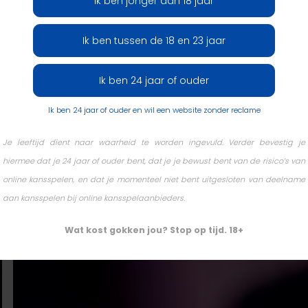
Ik ben jonger dan 18 jaar
Ik ben tussen de 18 en 23 jaar
Ik ben 24 jaar of ouder
d
Ik ben 24 jaar of ouder en wil een website zonder reclame
en
Je leeftijd dient naar waarheid te worden ingevuld. Verder bevestig je
hiermee dat je 24 jaar of ouder bent, dat je je bewust bent van de risico’s van
online kansspelen, en dat je momenteel niet bent uitgesloten van deelname
aan kansspelen bij online kansspelaanbieders.
EPT
Wat kost gokken jou? Stop op tijd. 18+
Barcelona:
Zeven
Nederlanders
naar