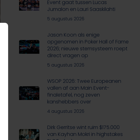
Event gaat tussen Lucas
Jumalon en Lauri Saaskilahti
5 augustus 2026
Jason Koon als enige
opgenomen in Poker Hall of Fame
2026; nieuwe stemsysteem roept
direct vragen op
5 augustus 2026
WSOP 2026: Twee Europeanen
vallen af aan Main Event-
finaletafel, nog zeven
kanshebbers over
4 augustus 2026
Dirk Gerritse wint ruim $175.000
van Kayhan Mokri in highstakes