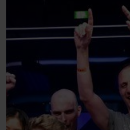
wint
Estrellas
Main
Event
(€600.000),
Hendrikus
Soering
vierde
(€206.190)!