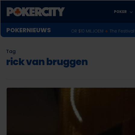
Skip
to
POKER
main
content
POKERNIEUWS
LIVE REPORTING
ELDKAMPIOEN VOOR $10 MILJOEN!
♣︎
The Festival Malta 2026: zo kw
Tag
rick van bruggen
PokerCity
Jaaroverzicht
(Deel
III):
Prachtige
toernooizeges