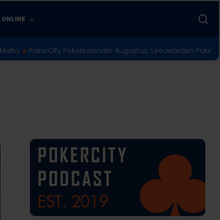
zo
 ONLINE
 Pokerkalender Augustus: Leeuwarden Poker Series & Pure Poker