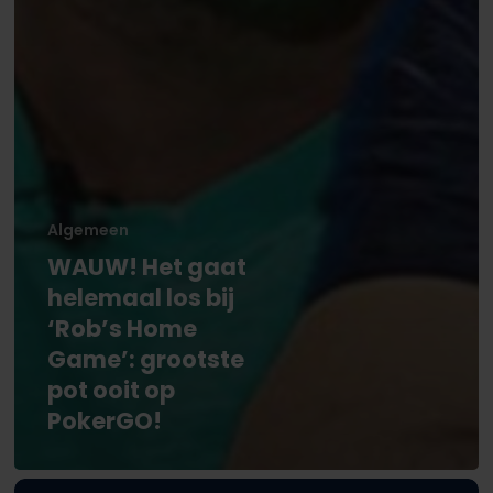
Algemeen
WAUW! Het gaat
helemaal los bij
‘Rob’s Home
Game’: grootste
pot ooit op
PokerGO!