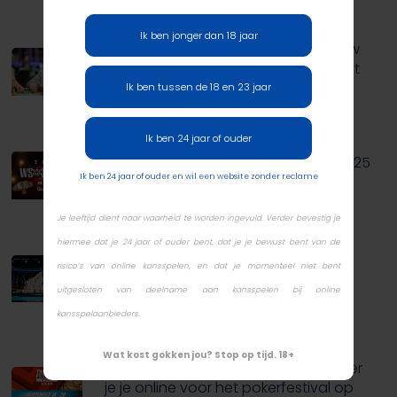
7 augustus 2026
Ik ben jonger dan 18 jaar
Daniel Negreanu haalt uit naar nieuw
stemsysteem Poker Hall of Fame: “Het
systeem heeft gefaald”
Ik ben tussen de 18 en 23 jaar
7 augustus 2026
Ik ben 24 jaar of ouder
WSOP Online 2026: 33 bracelets en $25
Ik ben 24 jaar of ouder en wil een website zonder reclame
miljoen gegarandeerd in Main Event
7 augustus 2026
Je leeftijd dient naar waarheid te worden ingevuld. Verder bevestig je
hiermee dat je 24 jaar of ouder bent, dat je je bewust bent van de
WSOP 2026: LUCAS JUMALON IS DE
risico’s van online kansspelen, en dat je momenteel niet bent
NIEUWE WERELDKAMPIOEN VOOR $10
uitgesloten van deelname aan kansspelen bij online
MILJOEN!
kansspelaanbieders.
6 augustus 2026
Wat kost gokken jou? Stop op tijd. 18+
The Festival Malta 2026: zo kwalificeer
je je online voor het pokerfestival op