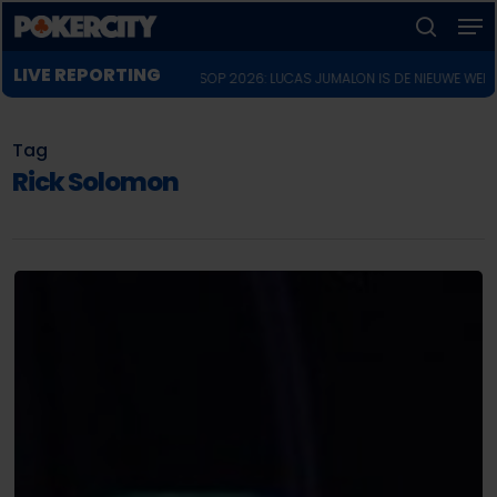
Men
Skip
to
zoeken
Menu
main
LIVE REPORTING
erd in Main Event
♣︎
WSOP 2026: LUCAS JUMALON IS DE NIEUWE WERELDKAMPI
sluiten
content
Tag
Rick Solomon
WAUW!
Het
gaat
helemaal
los
bij
‘Rob’s
Home