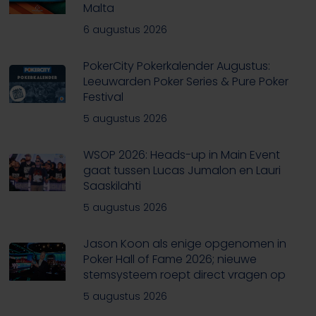
Malta
6 augustus 2026
PokerCity Pokerkalender Augustus:
Leeuwarden Poker Series & Pure Poker
Festival
5 augustus 2026
WSOP 2026: Heads-up in Main Event
gaat tussen Lucas Jumalon en Lauri
Saaskilahti
5 augustus 2026
Jason Koon als enige opgenomen in
Poker Hall of Fame 2026; nieuwe
stemsysteem roept direct vragen op
5 augustus 2026