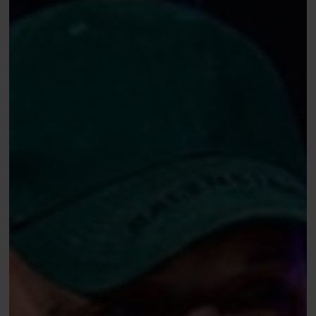
Game’:
grootste
pot
ooit
op
PokerGO!