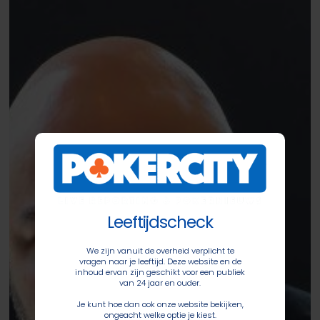
in
Main
Event,
Nicky
Roeg
in
High
Roller
Leeftijdscheck
We zijn vanuit de overheid verplicht te
vragen naar je leeftijd. Deze website en de
inhoud ervan zijn geschikt voor een publiek
van 24 jaar en ouder.
Je kunt hoe dan ook onze website bekijken,
ongeacht welke optie je kiest.