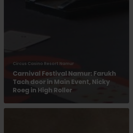
Circus Casino Resort Namur
Carnival Festival Namur: Farukh
Tach door in Main Event, Nicky
Roeg in High Roller
The
Ultimate
Namur: