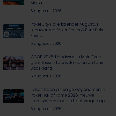
Malta
6 augustus 2026
PokerCity Pokerkalender Augustus:
Leeuwarden Poker Series & Pure Poker
Festival
5 augustus 2026
WSOP 2026: Heads-up in Main Event
gaat tussen Lucas Jumalon en Lauri
Saaskilahti
5 augustus 2026
Jason Koon als enige opgenomen in
Poker Hall of Fame 2026; nieuwe
stemsysteem roept direct vragen op
5 augustus 2026