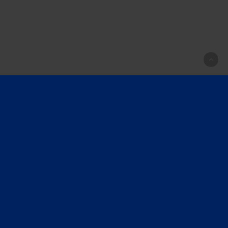
POKER NIEUWS
Algemeen
Holland Casino
Online Poker
Circus Casino Resort Namur