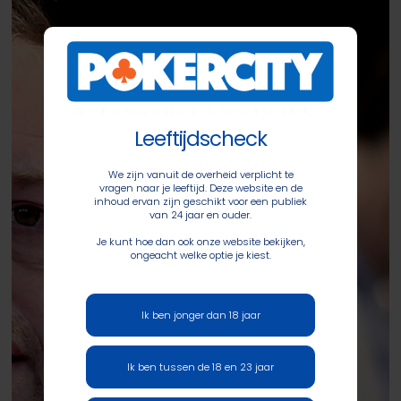
naar
€25k
Highroller
Dag
3
Leeftijdscheck
We zijn vanuit de overheid verplicht te
vragen naar je leeftijd. Deze website en de
inhoud ervan zijn geschikt voor een publiek
van 24 jaar en ouder.
Je kunt hoe dan ook onze website bekijken,
ongeacht welke optie je kiest.
Ik ben jonger dan 18 jaar
Ik ben tussen de 18 en 23 jaar