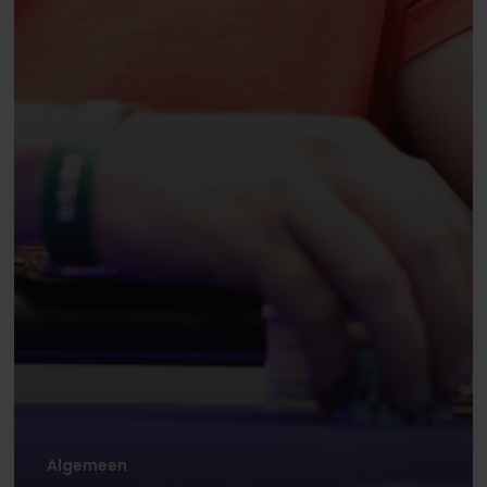
Algemeen