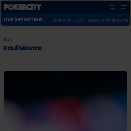
Men
Skip
to
zoeken
Menu
main
LIVE REPORTING
POKERNIEUWS
 in Main Event
♣︎
WSOP 2026: LUCAS JUMALON IS DE NIEUWE WERELDKAMPIOEN
sluiten
content
Tag
Raul Mestre
EPT
Monte
Carlo
2026:
Govert
Metaal
casht
voor