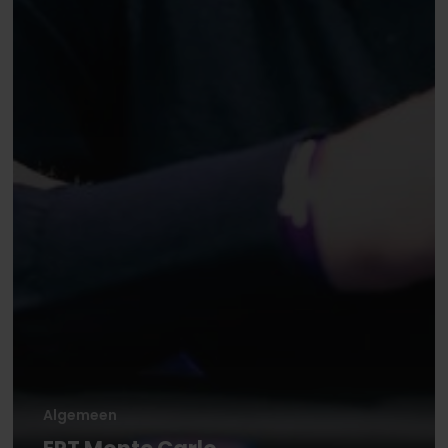
Algemeen