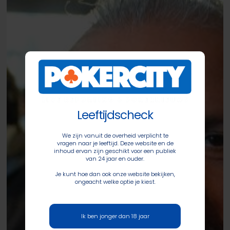
Event
met
pak
Nederlanders
erbij,
Jan
George,
Andreina
Leeftijdscheck
van
Workum
We zijn vanuit de overheid verplicht te
en
vragen naar je leeftijd. Deze website en de
inhoud ervan zijn geschikt voor een publiek
Clyde
van 24 jaar en ouder.
Terlaan
Je kunt hoe dan ook onze website bekijken,
ongeacht welke optie je kiest.
door
Ik ben jonger dan 18 jaar