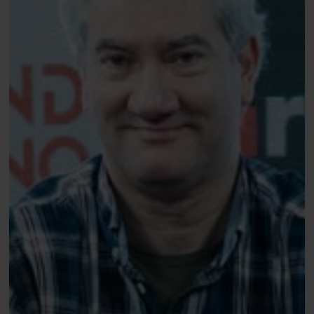
titel
(€25.271)
mee
naar
Nederland,
Derek
Hems
zesde
in
High
Roller
(€4.000)