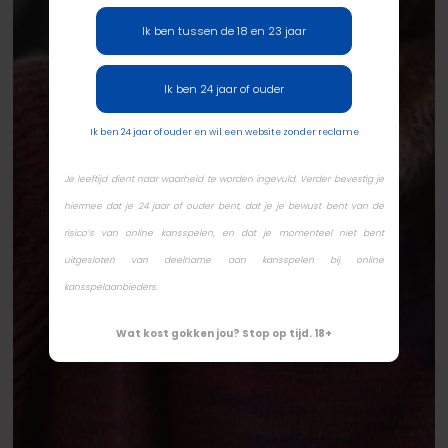
Ik ben tussen de 18 en 23 jaar
Ik ben 24 jaar of ouder
Ik ben 24 jaar of ouder en wil een website zonder reclame
Je leeftijd dient naar waarheid te worden ingevuld. Verder bevestig je
hiermee dat je 24 jaar of ouder bent, dat je je bewust bent van de
risico’s van online kansspelen, en dat je momenteel niet bent
uitgesloten van deelname aan kansspelen bij online
kansspelaanbieders.
Wat kost gokken jou? Stop op tijd. 18+