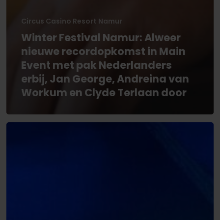
Circus Casino Resort Namur
Winter Festival Namur: Alweer
nieuwe recordopkomst in Main
Event met pak Nederlanders
erbij, Jan George, Andreina van
Workum en Clyde Terlaan door
WPTDS
Germany:
Lucas
Bahnmueller
vierde
in
€300
Opener