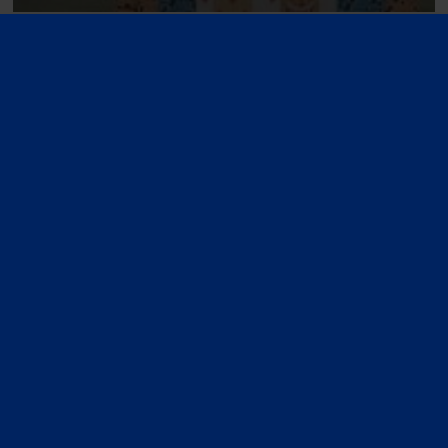
WPT
WPTDS Germany: Lucas
Bahnmueller vierde in €300
Opener voor €17.507, Quentin
Destoky en Adrien Fraiture
pakken goud en zilver in €100
Short Deck
Vorige
1
2
3
4