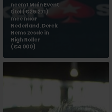
neemt Main Event
titel (€25.271)
mee naar
Nederland, Derek
Hems zesde in
High Roller
(€4.000)
Winter
Festival
Namur:
Alweer
nieuwe
recordopkomst
in
Main