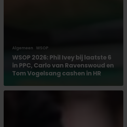
Algemeen
WSOP
WSOP 2026: Phil Ivey bij laatste 6
in PPC, Carlo van Ravenswoud en
Tom Vogelsang cashen in HR
WSOP
2026:
Goede
cashes
Daniel