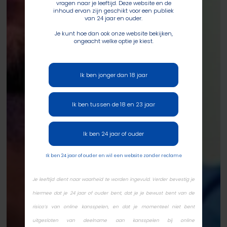
vragen naar je leeftijd. Deze website en de
inhoud ervan zijn geschikt voor een publiek
van 24 jaar en ouder.
Je kunt hoe dan ook onze website bekijken,
ongeacht welke optie je kiest.
Ik ben jonger dan 18 jaar
Ik ben tussen de 18 en 23 jaar
Ik ben 24 jaar of ouder
Ik ben 24 jaar of ouder en wil een website zonder reclame
Je leeftijd dient naar waarheid te worden ingevuld. Verder bevestig je
hiermee dat je 24 jaar of ouder bent, dat je je bewust bent van de
risico’s van online kansspelen, en dat je momenteel niet bent
uitgesloten van deelname aan kansspelen bij online