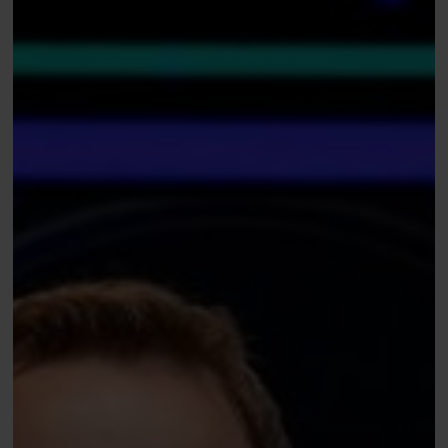
(1,3m),
Phil
Ivey
grijpt
brons
($600k)