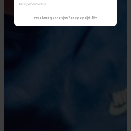
kansspelaanbieders.
Wat kost gokken jou? Stop op tijd. 18+