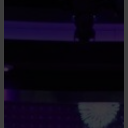
($417k)
en
Kristen
Foxen
($348k)
winnen
laatste
events,
Joey
Weissman
beste
speler
overall