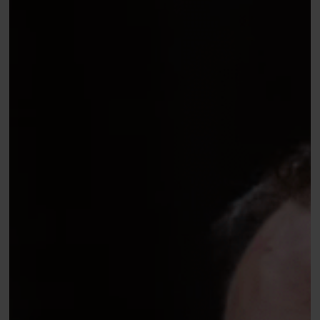
$1.500
Dealers
Choice