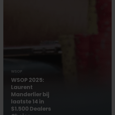
WSOP
WSOP 2025:
Laurent
Manderlier bij
laatste 14 in
$1.500 Dealers