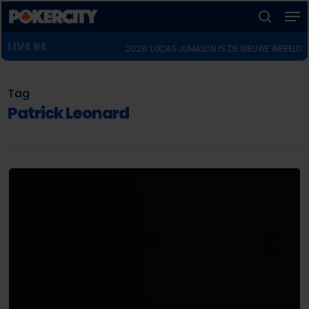
Men
Skip
to
zoeken
Menu
main
POKERNIEUWS
 Event
♣︎
WSOP 2026: LUCAS JUMALON IS DE NIEUWE WERELDKAMPIOEN VOOR $
sluiten
content
Tag
Patrick Leonard
WSOP
2025:
Laurent
Manderlier
bij
laatste
14
in