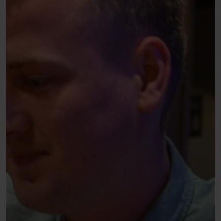
het
$1.050
Mini
Main
Event
voor
$154k