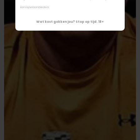
kansspelaanbieders.
Wat kost gokken jou? Stop op tijd. 18+