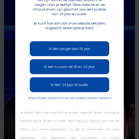
We zijn vanuit de overheid verplicht te
vragen naar je leeftijd. Deze website en de
inhoud ervan zijn geschikt voor een publiek
van 24 jaar en ouder.
Je kunt hoe dan ook onze website bekijken,
ongeacht welke optie je kiest.
Ik ben jonger dan 18 jaar
Ik ben tussen de 18 en 23 jaar
Ik ben 24 jaar of ouder
Ik ben 24 jaar of ouder en wil een website zonder reclame
Je leeftijd dient naar waarheid te worden ingevuld. Verder bevestig je
hiermee dat je 24 jaar of ouder bent, dat je je bewust bent van de
risico’s van online kansspelen, en dat je momenteel niet bent
uitgesloten van deelname aan kansspelen bij online