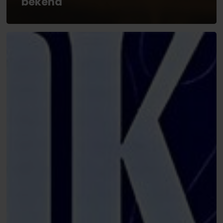
bekend
WSOPE
2025:
Shaun
Deeb
wint
achtste
bracelet,
Tobias
Peters
opnieuw
aan
finaletafel