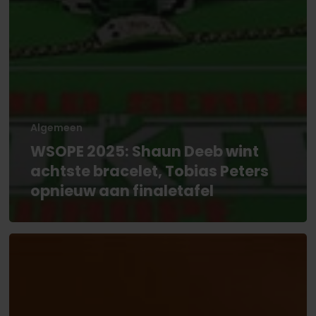
Algemeen
WSOPE 2025: Shaun Deeb wint
achtste bracelet, Tobias Peters
opnieuw aan finaletafel
Officiële
WSOP
Main
Event-
toernooichips