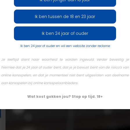
Ik ben tussen de 18 en 23 jaar
Ik ben 24 jaar of ouder
Ik ben 24 jaar of ouder en wil een website zonder reclame
ain
Je leeftijd dient naar waarheid te worden ingevuld. Verder bevestig je
hiermee dat je 24 jaar of ouder bent, dat je je bewust bent van de risico’s van
online kansspelen, en dat je momenteel niet bent uitgesloten van deelname
aan kansspelen bij online kansspelaanbieders.
Valkenburg
Wat kost gokken jou? Stop op tijd. 18+
Poker
Series
2026:
AJ