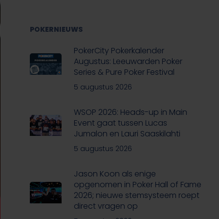
POKERNIEUWS
PokerCity Pokerkalender
Augustus: Leeuwarden Poker
Series & Pure Poker Festival
5 augustus 2026
WSOP 2026: Heads-up in Main
Event gaat tussen Lucas
Jumalon en Lauri Saaskilahti
5 augustus 2026
Jason Koon als enige
opgenomen in Poker Hall of Fame
2026; nieuwe stemsysteem roept
direct vragen op