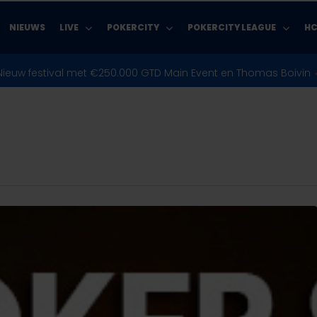
NIEUWS
LIVE
POKERCITY
POKERCITY LEAGUE
HC
 GTD Main Event en Thomas Boivin
♣︎
WSOPC Tallinn: Roy van der R