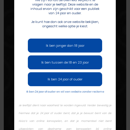
We zijn vanuit de overheid verplicht te
vragen naar je leeftijd. Deze website en de
inhoud ervan zijn geschikt voor een publiek
van 24 jaar en ouder.
Je kunt hoe dan ook onze website bekijken,
ongeacht welke optie je kiest.
Ik ben jonger dan 18 jaar
Ik ben tussen de 18 en 23 jaar
Ik ben 24 jaar of ouder
Ik ben 24 jaar of ouder en wil een website zonder reclame
Je leeftijd dient naar waarheid te worden ingevuld. Verder bevestig je
hiermee dat je 24 jaar of ouder bent, dat je je bewust bent van de
risico’s van online kansspelen, en dat je momenteel niet bent
uitgesloten van deelname aan kansspelen bij online