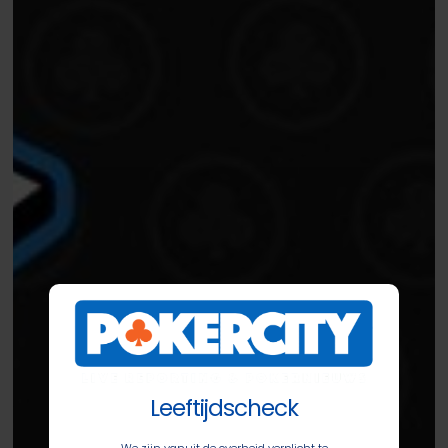
Leeftijdscheck