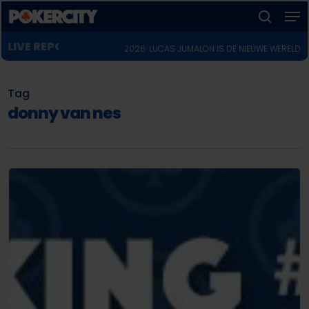
Men
Skip
to
zoeken
Menu
main
POKERNIEUWS
Event
♣︎
WSOP 2026: LUCAS JUMALON IS DE NIEUWE WERELDKAMPIOEN VOOR $1
sluiten
content
Tag
donny van nes
Recap
PCL10
2e
periode:
Alle
feiten
&
statistieken