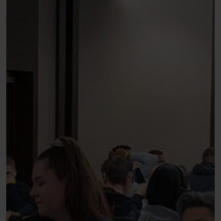
Nederlanders
op
Dag
2
Main
Event