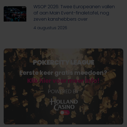
WSOP 2026: Twee Europeanen vallen
af aan Main Event-finaletafel, nog
zeven kanshebbers over
4 augustus 2026
POKERCITY LEAGUE
Eerste keer gratis meedoen?
Klik hier voor meer info!
POWERED BY