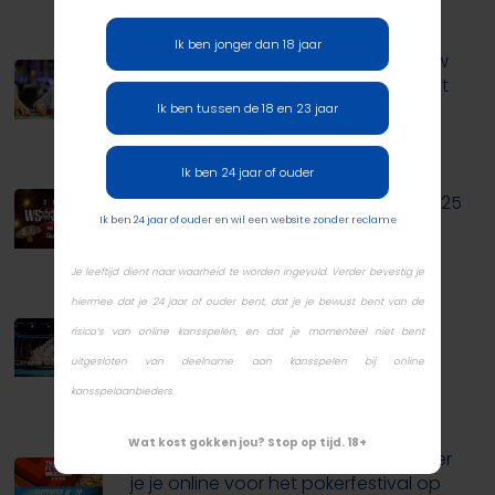
7 augustus 2026
Ik ben jonger dan 18 jaar
Daniel Negreanu haalt uit naar nieuw
stemsysteem Poker Hall of Fame: “Het
systeem heeft gefaald”
Ik ben tussen de 18 en 23 jaar
7 augustus 2026
Ik ben 24 jaar of ouder
WSOP Online 2026: 33 bracelets en $25
Ik ben 24 jaar of ouder en wil een website zonder reclame
miljoen gegarandeerd in Main Event
7 augustus 2026
Je leeftijd dient naar waarheid te worden ingevuld. Verder bevestig je
hiermee dat je 24 jaar of ouder bent, dat je je bewust bent van de
WSOP 2026: LUCAS JUMALON IS DE
risico’s van online kansspelen, en dat je momenteel niet bent
NIEUWE WERELDKAMPIOEN VOOR $10
uitgesloten van deelname aan kansspelen bij online
MILJOEN!
kansspelaanbieders.
6 augustus 2026
Wat kost gokken jou? Stop op tijd. 18+
The Festival Malta 2026: zo kwalificeer
je je online voor het pokerfestival op