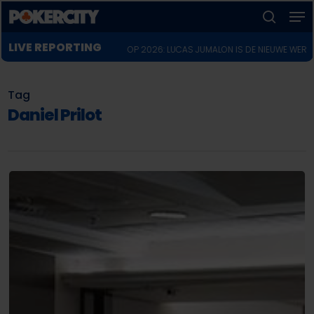
Men
Skip
to
zoeken
Menu
main
LIVE REPORTING
POKERNIEUWS
rd in Main Event
♣︎
WSOP 2026: LUCAS JUMALON IS DE NIEUWE WERELDKAMPIO
sluiten
content
Tag
Daniel Prilot
The
Festival
Bratislava
2024:
Zes
Belgen
en
acht