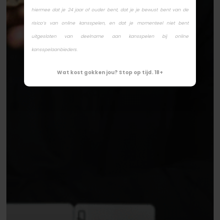
hiermee dat je 24 jaar of ouder bent, dat je je bewust bent van de
risico’s van online kansspelen, en dat je momenteel niet bent
uitgesloten van deelname aan kansspelen bij online
kansspelaanbieders.
Wat kost gokken jou? Stop op tijd. 18+