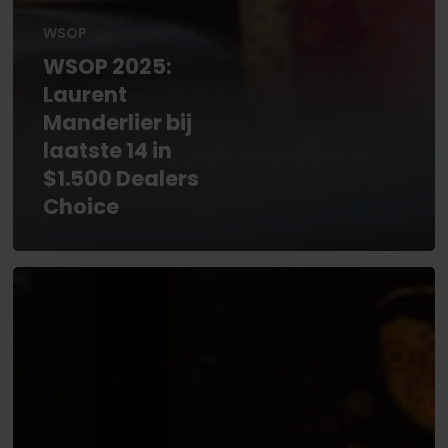
WSOP
WSOP 2025:
Laurent
Manderlier bij
laatste 14 in
$1.500 Dealers
Choice
WSOP
2025:
Phovieng
Keokham
beste
Employee
($64k),