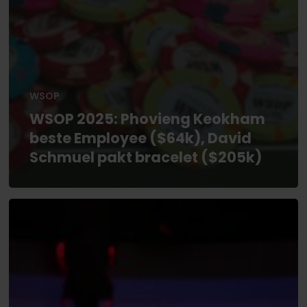
WSOP
WSOP 2025: Phovieng Keokham
beste Employee ($64k), David
Schmuel pakt bracelet ($205k)
U.S.
Poker
Open
2025:
Zeges
voor