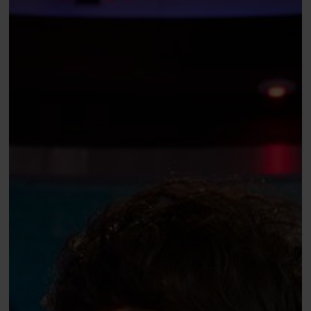
Kazuomi
Furuse
($275k)
en
Michael
Rossitto
($278k)