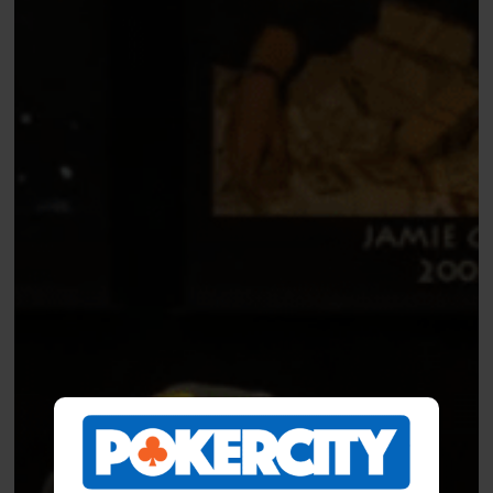
David
Schmuel
pakt
bracelet
($205k)