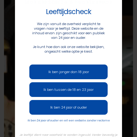
Leeftijdscheck
We zijn vanuit de overheid verplicht te
vragen naar je leeftijd. Deze website en de
inhoud ervan zijn geschikt voor een publiek
van 24 jaar en ouder.
Je kunt hoe dan ook onze website bekijken,
ongeacht welke optie je kiest.
Ik ben jonger dan 18 jaar
Ik ben tussen de 18 en 23 jaar
Ik ben 24 jaar of ouder
Ik ben 24 jaar of ouder en wil een website zonder reclame
Je leeftijd dient naar waarheid te worden ingevuld. Verder bevestig je