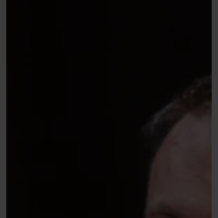
$1.500
Dealers
Choice