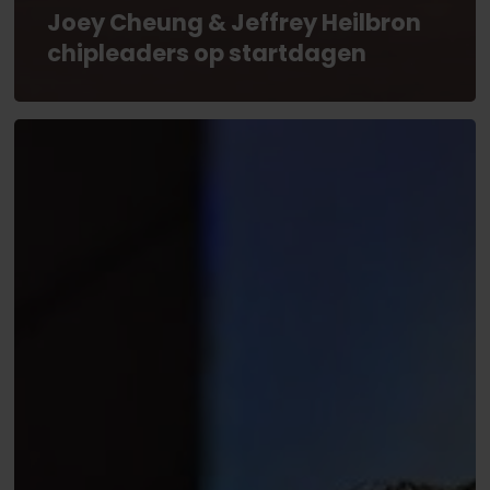
Joey Cheung & Jeffrey Heilbron
chipleaders op startdagen
MCOP
2024:
Heskey
Selva
leidt
€6k
High
Roller,
Andre
Oude
Alink
wint
(€10k)