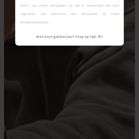
risico’s van online kansspelen, en dat je momenteel niet bent
uitgesloten van deelname aan kansspelen bij online
kansspelaanbieders.
Wat kost gokken jou? Stop op tijd. 18+