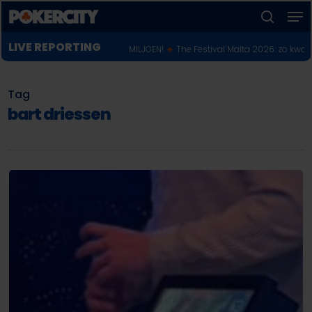
Men
Skip
to
zoeken
Menu
main
POKERNIEUWS
PIOEN VOOR $10 MILJOEN!
♣︎
The Festival Malta 2026: zo kwalificeer je je on
sluiten
content
Tag
bart driessen
MCOP
2025:
Mick
Schweinsbergen
wint
€1k
NLH
Progressive