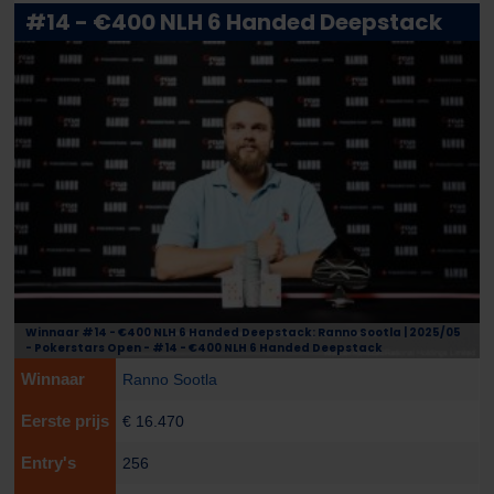
#14 - €400 NLH 6 Handed Deepstack
Winnaar #14 - €400 NLH 6 Handed Deepstack: Ranno Sootla | 2025/05
- Pokerstars Open - #14 - €400 NLH 6 Handed Deepstack
Winnaar
Ranno Sootla
Eerste prijs
€ 16.470
Entry's
256