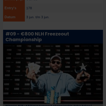
Entry's
178
Datum
3 jun. t/m 3 jun.
#09 - €800 NLH Freezeout
Championship
Winnaar #09 - €800 NLH Freezeout Championship: Fabio Peluso |