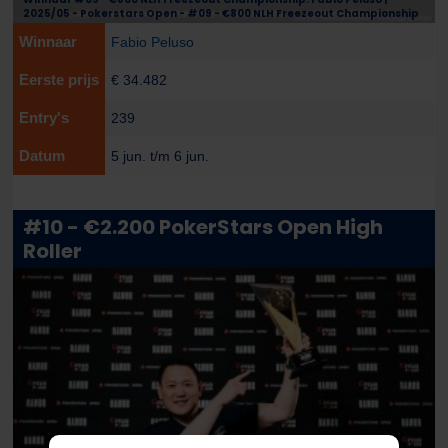
2025/05 - Pokerstars Open - #09 - €800 NLH Freezeout Championship
Winnaar
Fabio Peluso
Eerste prijs
€ 34.482
Entry's
239
Datum
5 jun. t/m 6 jun.
#10 - €2.200 PokerStars Open High
Roller