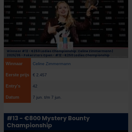
Winnaar #12 - €250 Ladies Championship: Celine Zimmermann |
2025/05 - Pokerstars Open - #12 - €250 Ladies Championship
Winnaar
Celine Zimmermann
Eerste prijs
€ 2.457
Entry's
42
Datum
7 jun. t/m 7 jun.
#13 - €800 Mystery Bounty
Championship