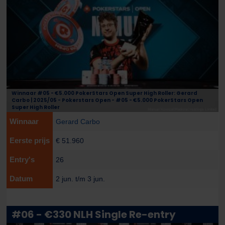
Winnaar #05 - €5.000 PokerStars Open Super High Roller: Gerard
Carbo | 2025/05 - Pokerstars Open - #05 - €5.000 PokerStars Open
Super High Roller
Winnaar
Gerard Carbo
Eerste prijs
€ 51.960
Entry's
26
Datum
2 jun. t/m 3 jun.
#06 - €330 NLH Single Re-entry