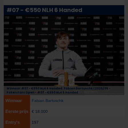
#07 - €550 NLH 6 Handed
Winnaar #07 - €550 NLH 6 Handed: Fabian Bartuschk | 2025/05 -
Pokerstars Open - #07 - €550 NLH 6 Handed
Winnaar
Fabian Bartuschk
Eerste prijs
€ 18.000
Entry's
197