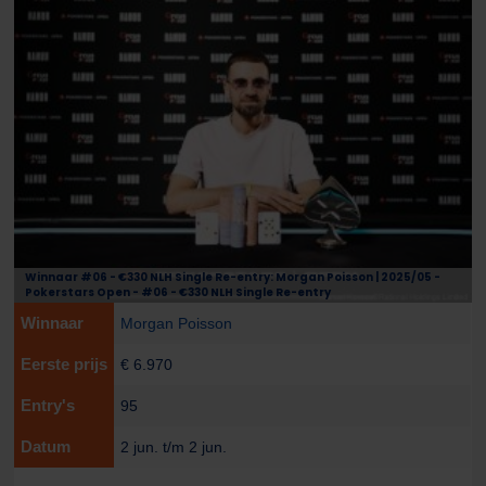
Winnaar #06 - €330 NLH Single Re-entry: Morgan Poisson | 2025/05 -
Pokerstars Open - #06 - €330 NLH Single Re-entry
Winnaar
Morgan Poisson
Eerste prijs
€ 6.970
Entry's
95
Datum
2 jun. t/m 2 jun.