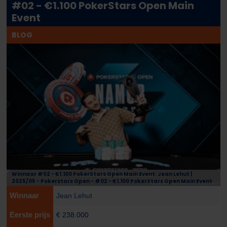
#02 - €1.100 PokerStars Open Main
Event
BLOG
Winnaar #02 - €1.100 PokerStars Open Main Event: Jean Lehut |
2025/05 - Pokerstars Open - #02 - €1.100 PokerStars Open Main Event
Winnaar
Jean Lehut
Eerste prijs
€ 238.000