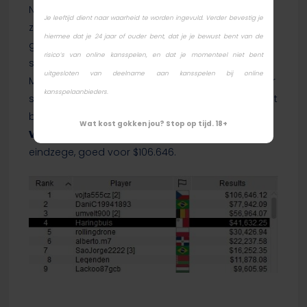
Net als in het toernooi van Veldhuis en Arends,
Je leeftijd dient naar waarheid te worden ingevuld. Verder bevestig je
zouden ook zij de plekken drie en vier uiteindelijk
hiermee dat je 24 jaar of ouder bent, dat je je bewust bent van de
gaan innemen. Onze landgenoot
‘Haringbuis’
,
risico’s van online kansspelen, en dat je momenteel niet bent
spelend vanaf Malta, liep een ereplaats net mis.
uitgesloten van deelname aan kansspelen bij online
Met $41.632 kon hij wel terugkijken op een bijzonder
kansspelaanbieders.
succesvol toernooi. De Belg
‘umvelt900’
eiste het
brons op voor een machtige $56.964. De Tsjech
Wat kost gokken jou? Stop op tijd. 18+
Vojtech ‘vojta555cs’ Skalak
ging lopen met de
eindzege, goed voor $106.646.