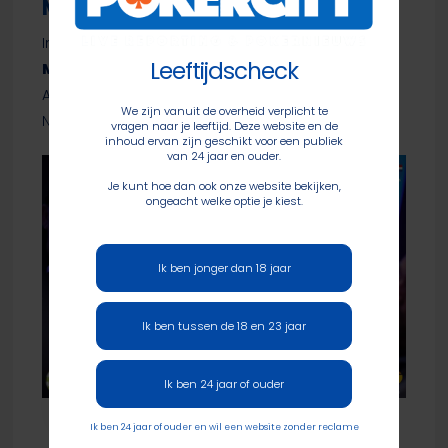
Max]
In deze $1K viel het doek voor
Daan ‘DaanOss’
Leeftijdscheck
Mulders
bij de laatste twee tafels (16e, $5.080).
Aan de belangrijkste tafel dit keer zowel
We zijn vanuit de overheid verplicht te
Nederlandse als Belgische inbreng.
vragen naar je leeftijd. Deze website en de
inhoud ervan zijn geschikt voor een publiek
van 24 jaar en ouder.
Je kunt hoe dan ook onze website bekijken,
ongeacht welke optie je kiest.
Ik ben jonger dan 18 jaar
Ik ben tussen de 18 en 23 jaar
Ik ben 24 jaar of ouder
Daan Mulders
Ik ben 24 jaar of ouder en wil een website zonder reclame