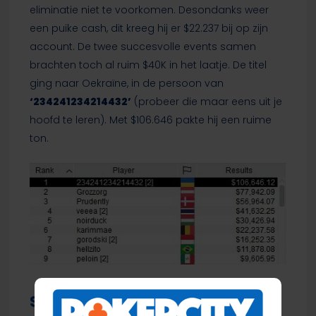
eliminatie niet te voorkomen. Desondanks weer
een puike cash, dit kreeg hij er $22.237 bij op zijn
account. De twee succesvolle events samen
brachten toch al ruim $40K in het laatje. De titel
ging naar Oekraïne, in de persoon van
‘234241234214432’
(probeer die maar eens uit je
hoofd te leren). Met $106.646 pakte hij een ruime
ton.
SCOOP 68-H: $1.050 NLHE [8-