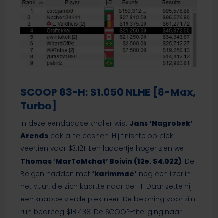
SCOOP 63-H: $1.050 NLHE [8-Max,
Turbo]
In deze eendaagse knaller wist
Jans ‘Nagrobek’
Arends
ook al te cashen. Hij finishte op plek
veertien voor $3.121. Een laddertje hoger zien we
Thomas ‘MarToMchat’ Boivin (12e, $4.022)
. De
Belgen hadden met
‘karimmae’
nog een ijzer in
het vuur, die zich kaartte naar de FT. Daar zette hij
een knappe vierde plek neer. De beloning voor zijn
run bedroeg $18.438. De SCOOP-titel ging naar