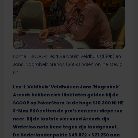
Home
»
SCOOP: Lex ‘L.Veldhuis’ Veldhuis ($80K) en
Jans ‘Nagrobek’ Arends ($65K) halen online stevig
uit
Lex ‘L.Veldhuis’ Veldhuis en Jans ‘Nagrobek’
Arends hebben zich flink laten gelden bij de
SCOOP op PokerStars. In de hoge $10.300 NLHE
8-Max PKO zetten de pro’s een zeer diepe run
neer. Bij de laatste vier vond Arends zijn
Waterloo nota bene tegen zijn landgenoot.
De Nederlander pakte $45.872 + $21.250 aan