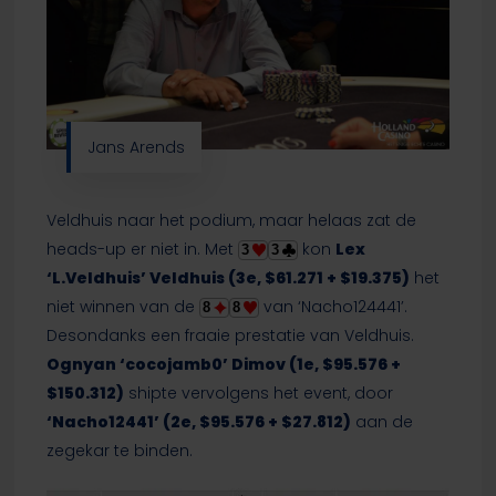
Jans Arends
Veldhuis naar het podium, maar helaas zat de
heads-up er niet in. Met
kon
Lex
3
3
‘L.Veldhuis’ Veldhuis (3e, $61.271 + $19.375)
het
niet winnen van de
van ‘Nacho124441’.
8
8
Desondanks een fraaie prestatie van Veldhuis.
Ognyan ‘cocojamb0’ Dimov (1e, $95.576 +
$150.312)
shipte vervolgens het event, door
‘Nacho12441’ (2e, $95.576 + $27.812)
aan de
zegekar te binden.