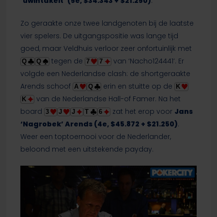
‘uwintakeit’ (5e, $34.343 + $21.250)
.
Zo geraakte onze twee landgenoten bij de laatste
vier spelers. De uitgangspositie was lange tijd
goed, maar Veldhuis verloor zeer onfortuinlijk met
tegen de
van ‘Nacho124441’. Er
Q
Q
7
7
volgde een Nederlandse clash: de shortgeraakte
Arends schoof
erin en stuitte op de
A
Q
K
van de Nederlandse Hall-of Famer. Na het
K
board
zat het erop voor
Jans
3
J
J
T
6
‘Nagrobek’ Arends (4e, $45.872 + $21.250)
.
Weer een toptoernooi voor de Nederlander,
beloond met een uitstekende payday.