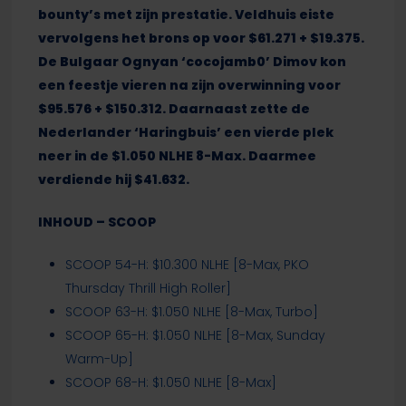
bounty’s met zijn prestatie. Veldhuis eiste
vervolgens het brons op voor $61.271 + $19.375.
De Bulgaar Ognyan ‘cocojamb0’ Dimov kon
een feestje vieren na zijn overwinning voor
$95.576 + $150.312. Daarnaast zette de
Nederlander ‘Haringbuis’ een vierde plek
neer in de $1.050 NLHE 8-Max. Daarmee
verdiende hij $41.632.
INHOUD – SCOOP
SCOOP 54-H: $10.300 NLHE [8-Max, PKO
Thursday Thrill High Roller]
SCOOP 63-H: $1.050 NLHE [8-Max, Turbo]
SCOOP 65-H: $1.050 NLHE [8-Max, Sunday
Warm-Up]
SCOOP 68-H: $1.050 NLHE [8-Max]