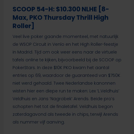
SCOOP 54-H: $10.300 NLHE [8-
Max, PKO Thursday Thrill High
Roller]
Veel live poker gaande momenteel, met natuurlijk
de WSOP Circuit in Venlo en het High Roller-feestje
in Madrid. Tijd om ook weer eens naar de virtuele
tafels online te kijken, bijvoorbeeld bij de SCOOP op
PokerStars. In deze $10K PKO kwam het aantal
entries op 69, waardoor de guaranteed van $750K
niet werd gehaald. Twee Nederlandse kanonnen
wisten hier een diepe run te maken: Lex ‘L.Veldhuis’
Veldhuis en Jans ‘Nagrobek’ Arends. Beide pro’s
schopten het tot de finaletafel. Veldhuis begon
zaterdagavond als tweede in chips, terwijl Arends
als nummer vijf aanving.