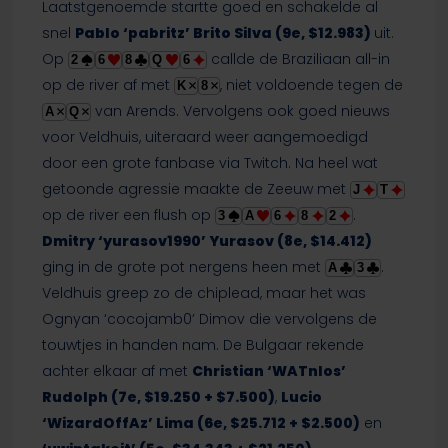
Laatstgenoemde startte goed en schakelde al
snel
Pablo ‘pabritz’ Brito Silva (9e, $12.983)
uit.
Op
callde de Braziliaan all-in
2
6
8
Q
6
op de river af met
, niet voldoende tegen de
K
8
van Arends. Vervolgens ook goed nieuws
A
Q
voor Veldhuis, uiteraard weer aangemoedigd
door een grote fanbase via Twitch. Na heel wat
getoonde agressie maakte de Zeeuw met
J
T
op de river een flush op
.
3
A
6
8
2
Dmitry ‘yurasov1990’ Yurasov (8e, $14.412)
ging in de grote pot nergens heen met
.
A
3
Veldhuis greep zo de chiplead, maar het was
Ognyan ‘cocojamb0’ Dimov die vervolgens de
touwtjes in handen nam. De Bulgaar rekende
achter elkaar af met
Christian ‘WATnlos’
Rudolph (7e, $19.250 + $7.500)
,
Lucio
‘WizardOffAz’ Lima (6e, $25.712 + $2.500)
en