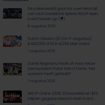
De pokerwereld gaat los over herocall
van Lauri Saaskilahti tijdens WSOP Main
Event heads-up (🎥)
8 augustus 2026
Dutch Classics (10 t/m 17 augustus):
€400.000 GTD in €250 Main Event
7 augustus 2026
Daniel Negreanu haalt uit naar nieuw
stemsysteem Poker Hall of Fame: “Het
systeem heeft gefaald”
7 augustus 2026
WSOP Online 2026: 33 bracelets en $25
miljoen gegarandeerd in Main Event