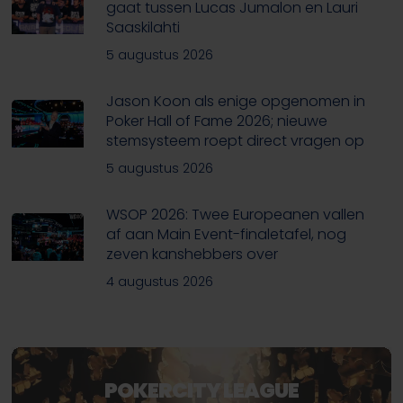
gaat tussen Lucas Jumalon en Lauri
Saaskilahti
5 augustus 2026
Jason Koon als enige opgenomen in
Poker Hall of Fame 2026; nieuwe
stemsysteem roept direct vragen op
5 augustus 2026
WSOP 2026: Twee Europeanen vallen
af aan Main Event-finaletafel, nog
zeven kanshebbers over
4 augustus 2026
POKERCITY LEAGUE