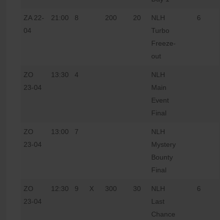
ZA 22-
21:00
8
200
20
NLH
6
04
Turbo
Freeze-
out
ZO
13:30
4
NLH
23-04
Main
Event
Final
ZO
13:00
7
NLH
23-04
Mystery
Bounty
Final
ZO
12:30
9
X
300
30
NLH
6
23-04
Last
Chance