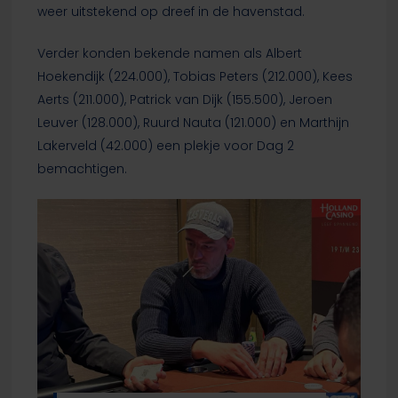
weer uitstekend op dreef in de havenstad.
Verder konden bekende namen als Albert
Hoekendijk (224.000), Tobias Peters (212.000), Kees
Aerts (211.000), Patrick van Dijk (155.500), Jeroen
Leuver (128.000), Ruurd Nauta (121.000) en Marthijn
Lakerveld (42.000) een plekje voor Dag 2
bemachtigen.