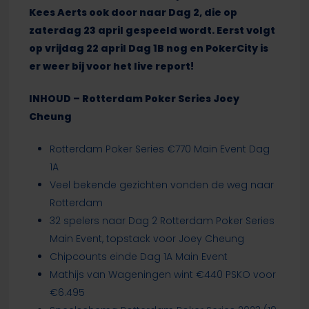
Kees Aerts ook door naar Dag 2, die op
zaterdag 23 april gespeeld wordt. Eerst volgt
op vrijdag 22 april Dag 1B nog en PokerCity is
er weer bij voor het live report!
INHOUD – Rotterdam Poker Series Joey
Cheung
Rotterdam Poker Series €770 Main Event Dag
1A
Veel bekende gezichten vonden de weg naar
Rotterdam
32 spelers naar Dag 2 Rotterdam Poker Series
Main Event, topstack voor Joey Cheung
Chipcounts einde Dag 1A Main Event
Mathijs van Wageningen wint €440 PSKO voor
€6.495