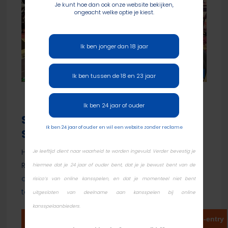
Je kunt hoe dan ook onze website bekijken,
ongeacht welke optie je kiest.
Ik ben jonger dan 18 jaar
Ik ben tussen de 18 en 23 jaar
Sergio Benso | Rotterdam Poker Series
Ik ben 24 jaar of ouder
Speelschema Rotterdam Poker
Ik ben 24 jaar of ouder en wil een website zonder reclame
Series 2023 (19 t/m 23 april)
Hieronder het resterend speelschema van de
Je leeftijd dient naar waarheid te worden ingevuld. Verder bevestig je
Rotterdam Poker Series 2023.
Via deze link kun je
hiermee dat je 24 jaar of ouder bent, dat je je bewust bent van de
op de site van Holland Casino je tickets voor de
risico’s van online kansspelen, en dat je momenteel niet bent
toernooien aanschaffen
.
uitgesloten van deelname aan kansspelen bij online
kansspelaanbieders.
Datum
Tijd
#
DO *
Buy-in
Fee
Event
Late-entry