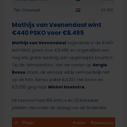
Tijm Corporaal
24.500
Mathijs van Veenendaal wint
€440 PSKO voor €6.495
Mathijs van Veenendaal
zegevierde in de €440
NLH PSKO, goed voor €6.495 en ongetwijfeld een
nog iets groter bedrag aan opgeraapte bounty’s.
Op de ‘winnaarsfoto’ zien we runner-up
Sergio
Benso
staan, de winnaar wilde vermoedelijk niet
op de foto. Benso pakte €4.337. Het brons en
€3.090 ging naar
Michel Hoekstra
.
Dit toernooi had 166 entry’s en 23 betaalde
plekken. Hieronder de uitslag van de finaletafel:
#
Player
Points
Prizemoney