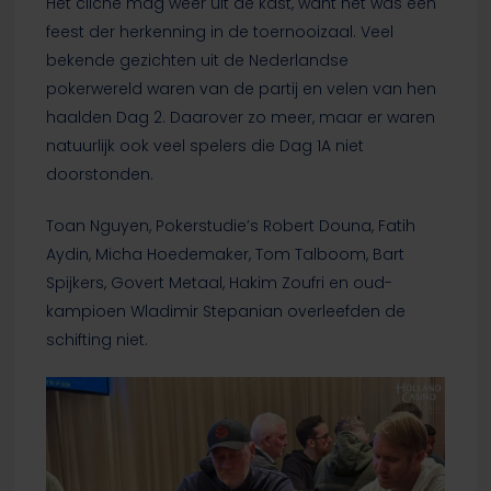
Het cliché mag weer uit de kast, want het was een
feest der herkenning in de toernooizaal. Veel
bekende gezichten uit de Nederlandse
pokerwereld waren van de partij en velen van hen
haalden Dag 2. Daarover zo meer, maar er waren
natuurlijk ook veel spelers die Dag 1A niet
doorstonden.
Toan Nguyen, Pokerstudie’s Robert Douna, Fatih
Aydin, Micha Hoedemaker, Tom Talboom, Bart
Spijkers, Govert Metaal, Hakim Zoufri en oud-
kampioen Wladimir Stepanian overleefden de
schifting niet.