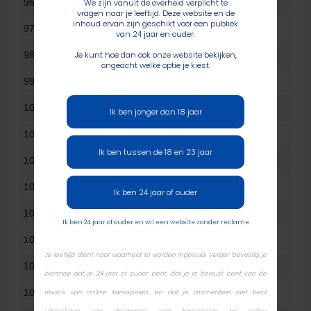
96
Stieven Razab Sekh
126.000
We zijn vanuit de overheid verplicht te
vragen naar je leeftijd. Deze website en de
inhoud ervan zijn geschikt voor een publiek
97
Philippe Henry
125.500
van 24 jaar en ouder.
98
Remco Brok
125.000
Je kunt hoe dan ook onze website bekijken,
ongeacht welke optie je kiest.
99
Boris Janas
124.500
100
Nicky Steenland
122.500
Ik ben jonger dan 18 jaar
101
Jackie Hu
122.000
Ik ben tussen de 18 en 23 jaar
102
Gino Scazzari
120.000
103
Hendrik Blokdijk
117.500
Ik ben 24 jaar of ouder
104
Kevin Masefield
117.500
Ik ben 24 jaar of ouder en wil een website zonder reclame
105
Robert Smith
117.500
Je leeftijd dient naar waarheid te worden ingevuld. Verder bevestig je
106
Anthony Labbat
115.000
hiermee dat je 24 jaar of ouder bent, dat je je bewust bent van de
107
Tien Nguyen
113.000
risico’s van online kansspelen, en dat je momenteel niet bent