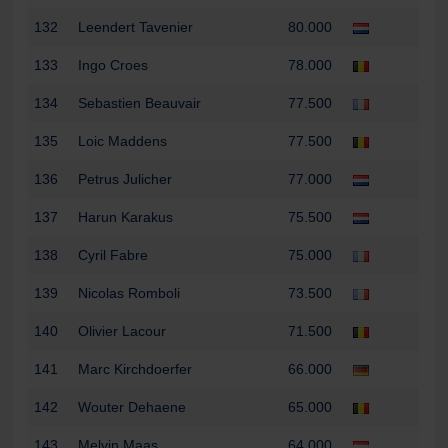
132
Leendert Tavenier
80.000
133
Ingo Croes
78.000
134
Sebastien Beauvair
77.500
135
Loic Maddens
77.500
136
Petrus Julicher
77.000
137
Harun Karakus
75.500
138
Cyril Fabre
75.000
139
Nicolas Romboli
73.500
140
Olivier Lacour
71.500
141
Marc Kirchdoerfer
66.000
142
Wouter Dehaene
65.000
143
Melvin Maas
64.000