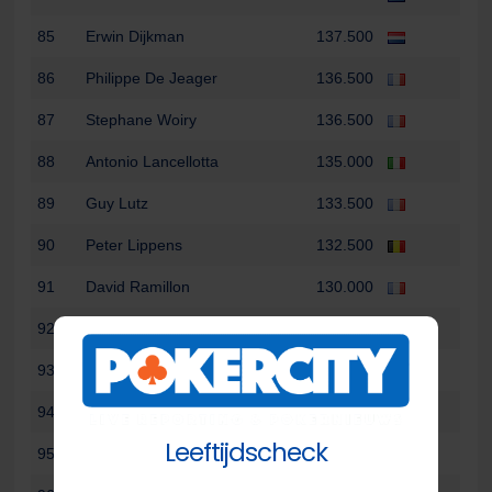
85
Erwin Dijkman
137.500
86
Philippe De Jeager
136.500
87
Stephane Woiry
136.500
88
Antonio Lancellotta
135.000
89
Guy Lutz
133.500
90
Peter Lippens
132.500
91
David Ramillon
130.000
92
Ion Sandu
128.500
93
Alexis Kaiser
128.000
94
Dieter Edling
127.000
Leeftijdscheck
95
Benoit Ribes
127.000