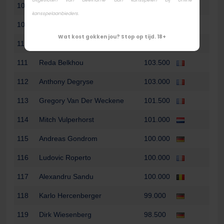
uitgesloten van deelname aan kansspelen bij online
108
Romain Guillemin
110.500
kansspelaanbieders.
109
Nicolas Lefebvre
105.000
Wat kost gokken jou? Stop op tijd. 18+
110
Johannes Maas
105.000
111
Reda Belkhou
103.500
112
Anthony Degryse
103.000
113
Gregory Van Der Weckene
101.500
114
Mitch Vulperhorst
101.000
115
Andreas Gondrom
100.000
116
Ludovic Roperto
100.000
117
Alexandru Sandu
100.000
118
Karlo Hercenberger
99.000
119
Dirk Wiesenberg
98.500