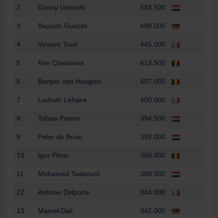
2
Danny Ummels
583.500
3
Bayram Guezeli
498.000
4
Vincent Touil
445.000
5
Ken Claessens
413.500
6
Bartjan Van Heugten
407.000
7
Ludovic Lehaire
400.000
8
Tobias Peters
394.500
9
Peter de Bruin
392.000
10
Igor Pliner
366.000
11
Mohamed Taabouni
360.000
12
Antoine Delporte
344.000
13
Marcel Diel
342.000