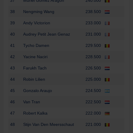
37
Muriel Gomez Aragon
240.000
38
Nengming Wang
238.500
39
Andy Victorion
233.000
40
Audrey Petit Jean Genaz
231.000
41
Tycho Damen
229.500
42
Yacine Naciri
228.500
43
Farukh Tach
226.500
44
Robin Lilien
225.000
45
Gonzalo Araujo
224.500
46
Van Tran
222.500
47
Robert Kalka
222.000
48
Stijn Van Den Meersschaut
221.000