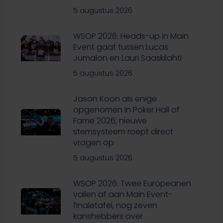
5 augustus 2026
WSOP 2026: Heads-up in Main
Event gaat tussen Lucas
Jumalon en Lauri Saaskilahti
5 augustus 2026
Jason Koon als enige
opgenomen in Poker Hall of
Fame 2026; nieuwe
stemsysteem roept direct
vragen op
5 augustus 2026
WSOP 2026: Twee Europeanen
vallen af aan Main Event-
finaletafel, nog zeven
kanshebbers over