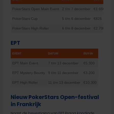
PokerStars Open Main Event
2 t/m 7 december
€1.650
PokerStars Cup
5 t/m 6 december
€825
PokerStars High Roller
6 t/m 8 december
€2.700
EPT
EVENT
DATUM
BUY-IN
EPT Main Event
7 t/m 13 december
€5.300
EPT Mystery Bounty
9 t/m 11 december
€3.200
EPT High Roller
11 t/m 13 december
€10.300
Nieuw PokerStars Open-festival
in Frankrijk
Naast de bevestiging van EPT Praag kondigde