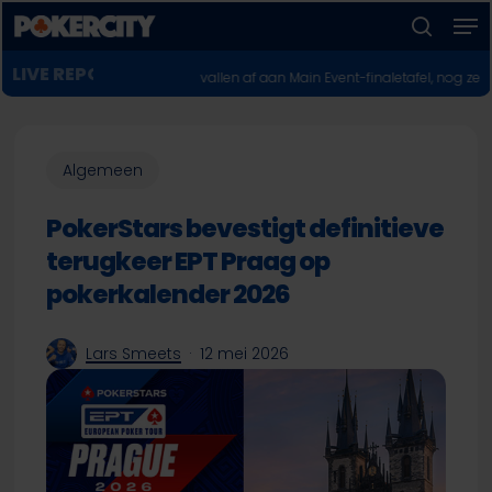
Men
Skip
to
zoeken
Menu
main
POKERNIEUWS
Twee Europeanen vallen af aan Main Event-finaletafel, nog zeven kansheb
sluiten
content
Algemeen
PokerStars bevestigt definitieve
terugkeer EPT Praag op
pokerkalender 2026
Lars Smeets
12 mei 2026