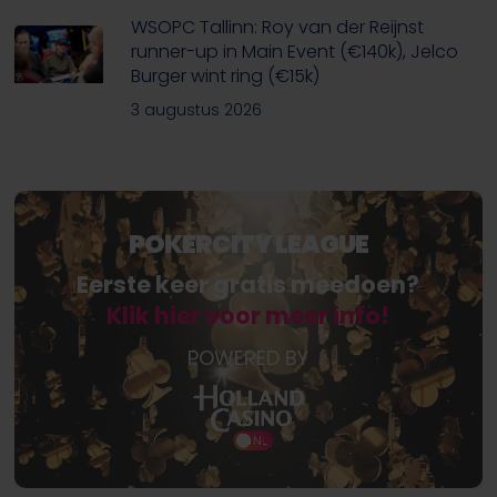
WSOPC Tallinn: Roy van der Reijnst
runner-up in Main Event (€140k), Jelco
Burger wint ring (€15k)
3 augustus 2026
POKERCITY LEAGUE
Eerste keer gratis meedoen?
Klik hier voor meer info!
POWERED BY