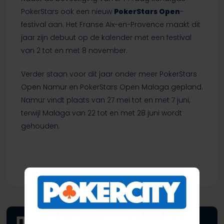
PokerStars ook een nieuw
PokerStars Open
-
festival aan. Het Franse Aix-en-Provence maakt dit
jaar zijn debuut op de kalender met een festival
van 2 tot en met 8 november.
Verder staan voor dit jaar onder meer PokerStars
Open Namur en PokerStars Open Malaga gepland.
Namur vindt plaats van 27 mei tot en met 7 juni,
terwijl Malaga van 22 tot en met 28 juni wordt
gehouden.