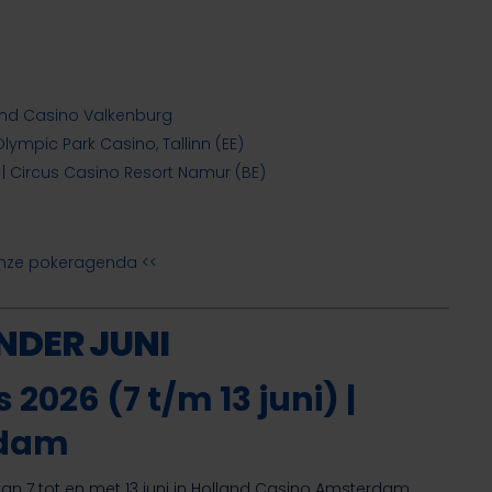
lland Casino Valkenburg
 Olympic Park Casino, Tallinn (EE)
) | Circus Casino Resort Namur (BE)
n onze pokeragenda <<
NDER JUNI
026 (7 t/m 13 juni) |
rdam
n 7 tot en met 13 juni in Holland Casino Amsterdam