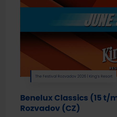
The Festival Rozvadov 2026 | King’s Resort
Benelux Classics (15 t/m 
Rozvadov (CZ)