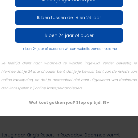
Ik ben tussen de 18 en 23 jaar
Ik ben 24 jaar of ouder
Ik ben 24 jaar of ouder en wil een website zonder reclame
Je leeftijd dient naar waarheid te worden ingevuld. Verder bevestig je
hiermee dat je 24 jaar of ouder bent, dat je je bewust bent van de risico’s van
online kansspelen, en dat je momenteel niet bent uitgesloten van deelname
asino Amsterdam Centrum
aan kansspelen bij online kansspelaanbieders.
Wat kost gokken jou? Stop op tijd. 18+
26 (9 t/m 15 juni) | King’s
026 terug naar King’s Resort in Rozvadov. Daarmee vormt