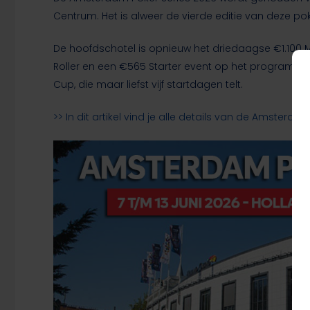
Centrum. Het is alweer de vierde editie van deze po
De hoofdschotel is opnieuw het driedaagse €1.100 
Roller en een €565 Starter event op het programm
Cup, die maar liefst vijf startdagen telt.
>> In dit artikel vind je alle details van de Amsterda