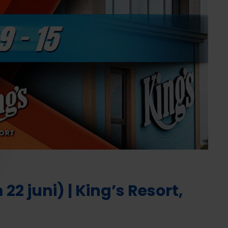
22 juni) | King’s Resort,