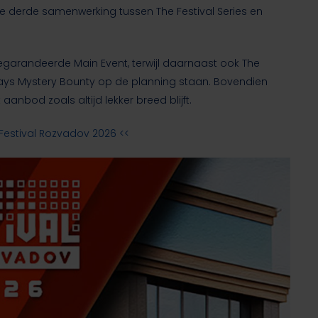
e derde samenwerking tussen The Festival Series en
arandeerde Main Event, terwijl daarnaast ook The
s Mystery Bounty op de planning staan. Bovendien
nbod zoals altijd lekker breed blijft.
 Festival Rozvadov 2026 <<