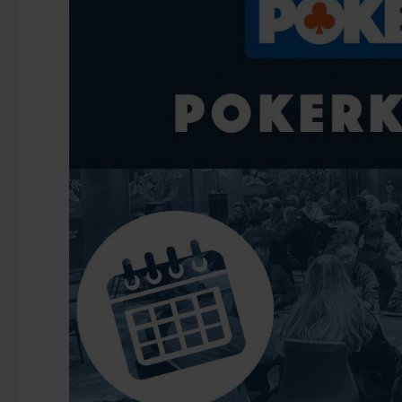
Druk op ENTER om te zoeken of ESC te sluiten