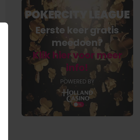
POKERCITY LEAGUE
Eerste keer gratis
meedoen?
Klik hier voor meer
info!
POWERED BY