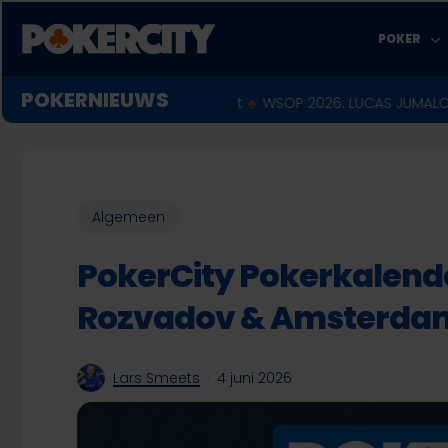
Skip
to
POKER
main
content
POKERNIEUWS
LIVE REPORTING
erd in Main Event
♣︎
WSOP 2026: LUCAS JUMALON IS DE NIEUWE W
Algemeen
PokerCity Pokerkalender
Rozvadov & Amsterdam
Lars Smeets
4 juni 2026