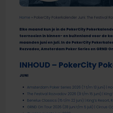
Home
»
PokerCity Pokerkalender Juni: The Festival
Elke maand kun je in de PokerCity Pokerkalende
toernooien in binnen- en buitenland voor de
maanden juni en juli. In de PokerCity Pokerkal
Rozvadov, Amsterdam Poker Series en GRND O
INHOUD – PokerCity Pok
JUNI
Amsterdam Poker Series 2026 (7 t/m 13 juni) |
The Festival Rozvadov 2026 (9 t/m 15 juni) | Kin
Benelux Classics (15 t/m 22 juni) | King’s Resort
GRND On Tour 2026 (28 juni t/m 5 juli) | Circus 