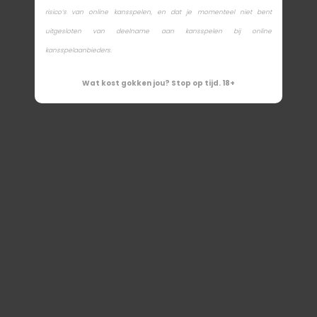
risico’s van online kansspelen, en dat je momenteel niet bent
uitgesloten van deelname aan kansspelen bij online
kansspelaanbieders.
Wat kost gokken jou? Stop op tijd. 18+