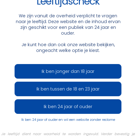
Leeftijdscheck
We zijn vanuit de overheid verplicht te vragen
naar je leeftijd. Deze website en de inhoud ervan
zijn geschikt voor een publiek van 24 jaar en
ouder.
Je kunt hoe dan ook onze website bekijken,
ongeacht welke optie je kiest.
Ik ben jonger dan 18 jaar
Ik ben tussen de 18 en 23 jaar
Ik ben 24 jaar of ouder
Ik ben 24 jaar of ouder en wil een website zonder reclame
Je leeftijd dient naar waarheid te worden ingevuld. Verder bevestig je