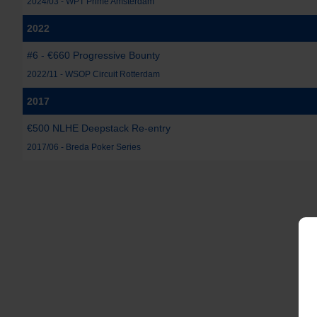
2024/03 - WPT Prime Amsterdam
Druk op ENTER om te zoeken of ESC te sluiten
2022
#6 - €660 Progressive Bounty
2022/11 - WSOP Circuit Rotterdam
2017
€500 NLHE Deepstack Re-entry
2017/06 - Breda Poker Series