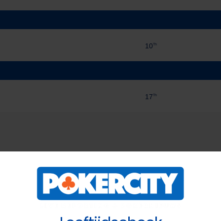
10
Th
17
Th