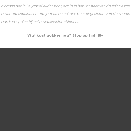
hiermee dat je 24 jaar of ouder bent, dat je je bewust bent van de risico’s van
online kansspelen, en dat je momenteel niet bent uitgesloten van deelname
aan kansspelen bij online kansspelaanbieders.
Wat kost gokken jou? Stop op tijd. 18+