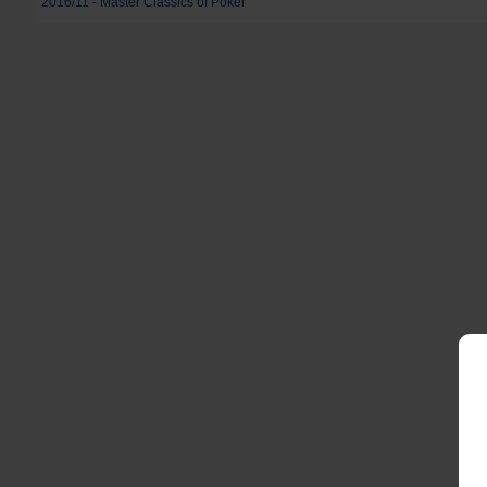
2016/11 - Master Classics of Poker
Druk op ENTER om te zoeken of ESC te sluiten