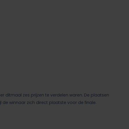
er ditmaal zes prijzen te verdelen waren. De plaatsen
l de winnaar zich direct plaatste voor de finale.