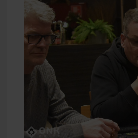
Druk op ENTER om te zoeken of ESC te sluiten