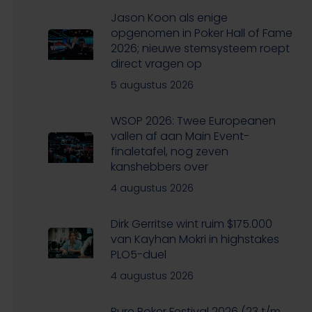
Jason Koon als enige
opgenomen in Poker Hall of Fame
2026; nieuwe stemsysteem roept
direct vragen op
5 augustus 2026
WSOP 2026: Twee Europeanen
vallen af aan Main Event-
finaletafel, nog zeven
kanshebbers over
4 augustus 2026
Dirk Gerritse wint ruim $175.000
van Kayhan Mokri in highstakes
PLO5-duel
4 augustus 2026
Pure Poker Festival 2026 (23 t/m