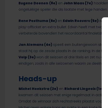
Eugene Deenen
(8e)
en
John Maas (7e)
haalden 
ongelukkige speler die als laatste met lege hande
Rene Posthuma (6e)
en
Edwin Roovers
(5e)
wonn
play-offticket en extra bullet. Edwin heeft met twaalf 
verbeterde bovendien het recordaantal finaletafels 
Jan Alemans (4e)
speelt een buitengewoon sterk se
staat hij op de zesde plaats in de ranking. In de fi
Volp (3e)
won dit seizoen al drie titels en zet nu a
eindigen, zoals in alle seizoenen waarin ze deelnam
Heads-up
Michel Hoekstra (2e)
en
Richard Liegeois (1e)
s
kwamen dit seizoen met enige regelmaat in actie, m
Omdat de winnaar zich rechtstreeks plaatst voor de f
Michel geen enkele kans en pakte in een korte heads-