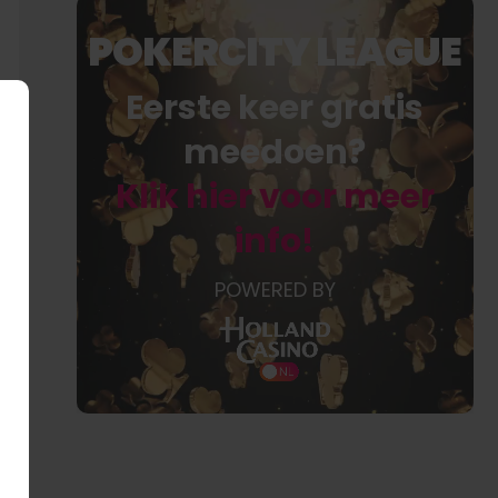
POKERCITY LEAGUE
Eerste keer gratis
meedoen?
Klik hier voor meer
info!
POWERED BY