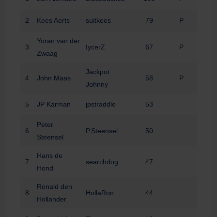
2
Kees Aerts
suitkees
79
P
Yoran van der
3
IycerZ
67
P
Zwaag
Jackpot
4
John Maas
58
P
Johnny
5
JP Karman
jpstraddle
53
Peter
6
P.Steensel
50
Steensel
Hans de
7
searchdog
47
Hond
Ronald den
8
HollaRon
44
Hollander