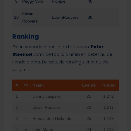
9
Peggy Volp
Floppie
40
Edwin
10
EdwinRoovers
38
Roovers
Ranking
Geen veranderingen in de top zeven.
Peter
Steensel
komt de top 10 binnen en bezet nu de
tiende plaats. De actuele ranking ziet er nu als
volgt uit:
#
+/-
Naam
Events
Punten
1
=
Donny Jaspers
25
1.272
2
=
Edwin Roovers
23
1.211
3
=
Ronald den Hollander
25
1.149
4
=
John Maas
24
1.115