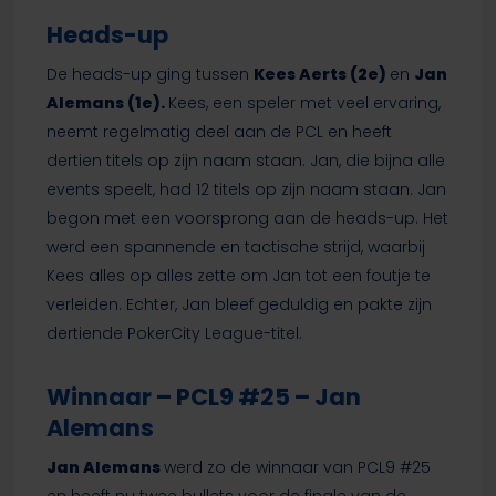
Heads-up
De heads-up ging tussen
Kees Aerts (2e)
en
Jan
Alemans (1e).
Kees, een speler met veel ervaring,
neemt regelmatig deel aan de PCL en heeft
dertien titels op zijn naam staan. Jan, die bijna alle
events speelt, had 12 titels op zijn naam staan. Jan
begon met een voorsprong aan de heads-up. Het
werd een spannende en tactische strijd, waarbij
Kees alles op alles zette om Jan tot een foutje te
verleiden. Echter, Jan bleef geduldig en pakte zijn
dertiende PokerCity League-titel.
Winnaar – PCL9 #25 – Jan
Alemans
Jan Alemans
werd zo de winnaar van PCL9 #25
en heeft nu twee bullets voor de finale van de