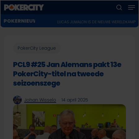
Men
Skip
to
zoeken
Menu
main
POKERNIEUWS
vent
♣︎
WSOP 2026: LUCAS JUMALON IS DE NIEUWE WERELDKAMPIOEN VOOR $10
sluiten
content
PokerCity League
PCL9 #25 Jan Alemans pakt 13e
PokerCity-titel na tweede
seizoenszege
Johan Wisselo
14 april 2025