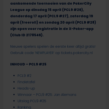
aankomende toernooien van de PokerCity
League op dinsdag 15 april (PCL9 #26),
donderdag 17 april (PCL9 #27), zaterdag 19
april (freeroll) en zondag 20 april (PCL9 #28)
zijn open voor registratie in de X-Poker-app
(Club ID 2178546).
Nieuwe spelers spelen de eerste keer altijd gratis!
Gebruik code ‘
NEWPLAYER
‘ op tickets.pokercity.nl
INHOUD –
PCL9 #25
PCL9 #2
Finaletafel
Heads-up
Winnaar – PCL9 #25: Jan Alemans
Uitslag PCL9 #25
Ranking