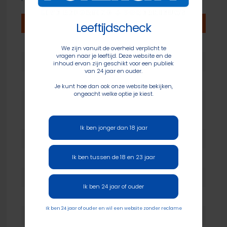
#
Naam
Events
Punten
Leeftijdscheck
1
Jan Alemans
1
106
We zijn vanuit de overheid verplicht te
vragen naar je leeftijd. Deze website en de
2
Kees Aerts
1
79
inhoud ervan zijn geschikt voor een publiek
van 24 jaar en ouder.
3
Yoran van der Zwaag
1
67
Je kunt hoe dan ook onze website bekijken,
ongeacht welke optie je kiest.
4
John Maas
1
58
5
JP Karman
1
53
Ik ben jonger dan 18 jaar
6
Peter Steensel
1
50
Ik ben tussen de 18 en 23 jaar
7
Hans de Hond
1
47
8
Ronald den Hollander
1
44
Ik ben 24 jaar of ouder
9
Peggy Volp
1
40
Ik ben 24 jaar of ouder en wil een website zonder reclame
10
Edwin Roovers
1
38