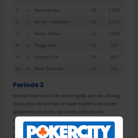
5
=
Henk Horden
25
1.038
6
=
Ies den Hollander
25
1.021
7
=
Melvin Medar
21
1.012
8
+1
Peggy Volp
21
929
9
-1
Esmay Porte
23
912
10
+1
Peter Steensel
23
911
Periode 3
Na één toernooi is de stand gelijk aan de uitslag.
Deze periode worden er weer twaalf toernooien
gespeeld, waarvan de beste acht scores
meetellen voor de perioderanking.
Hieronder de actuele top 10 van de
perioderanking: