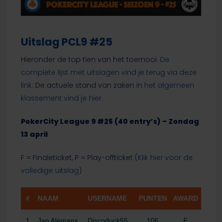
Uitslag PCL9 #25
Hieronder de top tien van het toernooi.
De
complete lijst met uitslagen vind je terug via deze
link
. De actuele stand van zaken
in het algemeen
klassement vind je hier
.
PokerCity League 9 #25 (40 entry’s) – Zondag
13 april
F = Finaleticket, P = Play-offticket (
Klik hier voor de
volledige uitslag
)
#
NAAM
USERNAME
PUNTEN
AWARD
1
Jan Alemans
Discoduck55
106
F