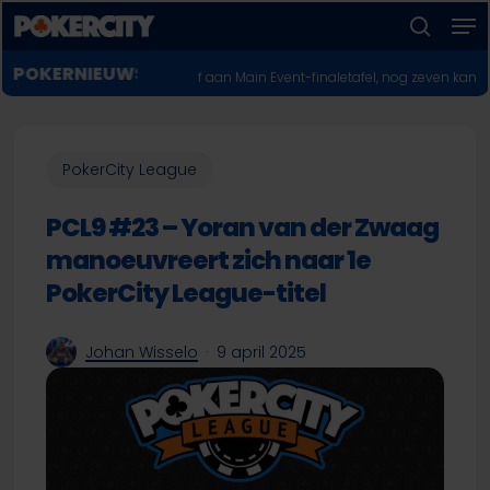
Men
Skip
to
zoeken
Menu
main
POKERNIEUWS
anen vallen af aan Main Event-finaletafel, nog zeven kanshebbers over
♣︎
sluiten
content
PokerCity League
PCL9 #23 – Yoran van der Zwaag
manoeuvreert zich naar 1e
PokerCity League-titel
Johan Wisselo
9 april 2025