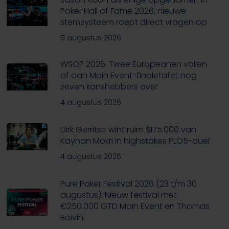
Poker Hall of Fame 2026; nieuwe
stemsysteem roept direct vragen op
5 augustus 2026
WSOP 2026: Twee Europeanen vallen
af aan Main Event-finaletafel, nog
zeven kanshebbers over
4 augustus 2026
Dirk Gerritse wint ruim $175.000 van
Kayhan Mokri in highstakes PLO5-duel
4 augustus 2026
Pure Poker Festival 2026 (23 t/m 30
augustus): Nieuw festival met
€250.000 GTD Main Event en Thomas
Boivin