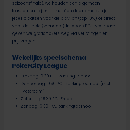
seizoensfinale), we houden een algemeen
klassement bij en al met één deelname kun je
jezelf plaatsen voor de play-off (top 10%) of direct
voor de finale (winnaars). In iedere PCL livestream
geven we gratis tickets weg via verlotingen en
prijsvragen.
Wekelijks speelschema
PokerCity League
Dinsdag 19:30 PCL Rankingtoernooi
Donderdag 19:30 PCL Rankingtoernooi (met
livestream)
Zaterdag 19:30 PCL Freeroll
Zondag 19:30 PCL Rankingtoernooi