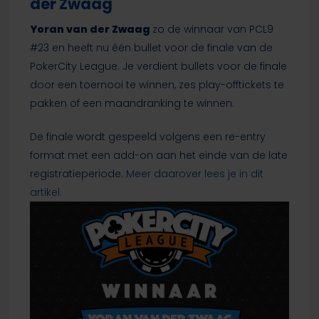
der Zwaag
Yoran van der Zwaag
zo de winnaar van PCL9
#23 en heeft nu één bullet voor de finale van de
PokerCity League. Je verdient bullets voor de finale
door een toernooi te winnen, zes play-offtickets te
pakken of een maandranking te winnen.
De finale wordt gespeeld volgens een re-entry
format met een add-on aan het einde van de late
registratieperiode.
Meer daarover lees je in dit
artikel.