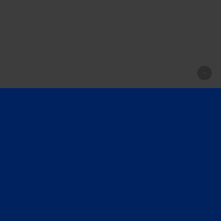
POKER NIEUWS
Algemeen
Holland Casino
Online Poker
Circus Casino Resort Namur