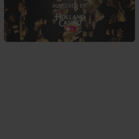
POWERED BY