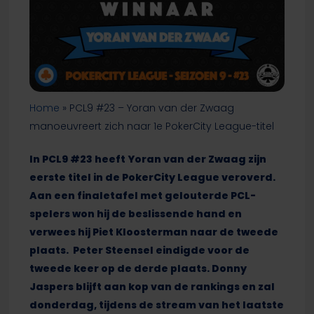
Home
»
PCL9 #23 – Yoran van der Zwaag
manoeuvreert zich naar 1e PokerCity League-titel
In PCL9 #23 heeft Yoran van der Zwaag zijn
eerste titel in de PokerCity League veroverd.
Aan een finaletafel met gelouterde PCL-
spelers won hij de beslissende hand en
verwees hij Piet Kloosterman naar de tweede
plaats. Peter Steensel eindigde voor de
tweede keer op de derde plaats. Donny
Jaspers blijft aan kop van de rankings en zal
donderdag, tijdens de stream van het laatste