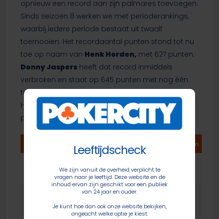
opnieuw een record aan zijn palmares toevoegen.
Sinds seizoen 8 werken we met perioderankings,
waarbij iedere periode bestaat uit twaalf
toernooien. Het recordaantal punten stond tot nu
toe op naam van
Henk Horden,
met 627 punten.
Donny Jaspers
heeft dat record inmiddels
verbroken en staat op 645 punten met nog één
toernooi te gaan.
Hieronder de actuele top 10 van de
perioderanking:
#
+/-
Naam
Events
Punten
Te verbeteren
Leeftijdscheck
1
=
Donny
8
645
46
We zijn vanuit de overheid verplicht te
Jaspers
vragen naar je leeftijd. Deze website en de
inhoud ervan zijn geschikt voor een publiek
van 24 jaar en ouder.
2
=
Edwin
8
489
32
Roovers
Je kunt hoe dan ook onze website bekijken,
ongeacht welke optie je kiest.