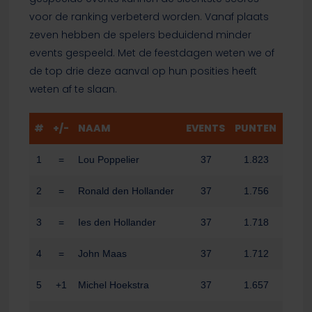
voor de ranking verbeterd worden. Vanaf plaats
zeven hebben de spelers beduidend minder
events gespeeld. Met de feestdagen weten we of
de top drie deze aanval op hun posities heeft
weten af te slaan.
#
+/-
NAAM
EVENTS
PUNTEN
1
=
Lou Poppelier
37
1.823
2
=
Ronald den Hollander
37
1.756
3
=
Ies den Hollander
37
1.718
4
=
John Maas
37
1.712
5
+1
Michel Hoekstra
37
1.657