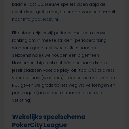
kaartje kost €6. Nieuwe spelers doen altijd de
eerste keer gratis mee, stuur daarvoor een e-mail
naar
info@pokercity.nl
.
Elk seizoen zijn er vijf periodes met een nieuwe
ranking om in mee te strijden (perioderanking
winnaars gaan met twee bullets naar de
seizoensfinale), we houden een algemeen
klassement bij en al met één deelname kun je
jezelf plaatsen voor de play-off (top 10%) of direct
voor de finale (winnaars). In ieder toernooi van de
PCL geven we gratis tickets weg via verlotingen en
prijsvragen (als er geen stream is alleen via
verloting).
Wekelijks speelschema
PokerCity League