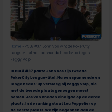
Home
»
PCL8 #37: John Vos wint 2e PokerCity
League-titel na spannende heads-up tegen
Peggy Volp
In PCL8 #37 pakte John Vos zijn tweede
PokerCity League-titel. Na een spannende en
lange heads-up versloeg hij Peggy Volp, die
met de tweede plaats genoegen moest
nemen. Jos van Rheden eindigde op de derde
plaats. In de ranking staat Lou Poppelier op
de eerste plaats. We zijn begonnen aan de