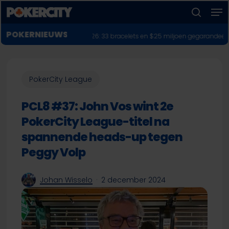
Men
Skip
to
zoeken
Menu
main
POKERNIEUWS
WSOP Online 2026: 33 bracelets en $25 miljoen gegarandeerd in Main Even
sluiten
content
PokerCity League
PCL8 #37: John Vos wint 2e
PokerCity League-titel na
spannende heads-up tegen
Peggy Volp
Johan Wisselo
2 december 2024