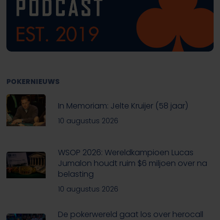
POKERNIEUWS
In Memoriam: Jelte Kruijer (58 jaar)
10 augustus 2026
WSOP 2026: Wereldkampioen Lucas
Jumalon houdt ruim $6 miljoen over na
belasting
10 augustus 2026
De pokerwereld gaat los over herocall