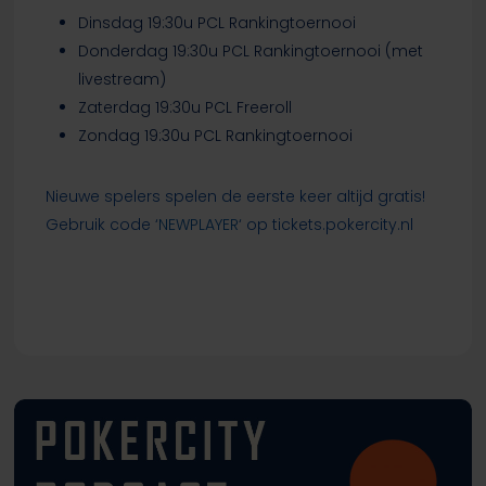
Dinsdag 19:30u PCL Rankingtoernooi
Donderdag 19:30u PCL Rankingtoernooi (met
livestream)
Zaterdag 19:30u PCL Freeroll
Zondag 19:30u PCL Rankingtoernooi
Nieuwe spelers spelen de eerste keer altijd gratis!
Gebruik code ‘
NEWPLAYER
‘ op tickets.pokercity.nl