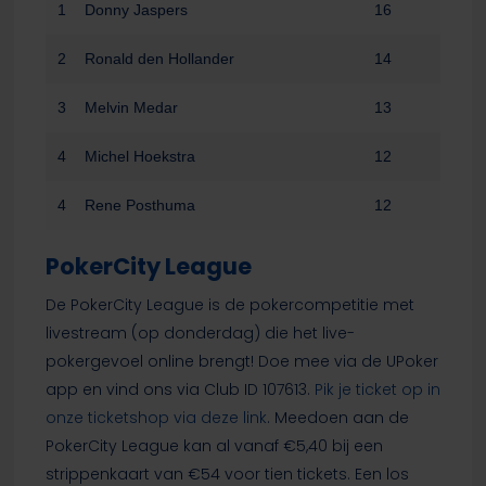
1
Donny Jaspers
16
2
Ronald den Hollander
14
3
Melvin Medar
13
4
Michel Hoekstra
12
4
Rene Posthuma
12
PokerCity League
De PokerCity League is de pokercompetitie met
livestream (op donderdag) die het live-
pokergevoel online brengt! Doe mee via de UPoker
app en vind ons via Club ID 107613.
Pik je ticket op in
onze ticketshop via deze link
. Meedoen aan de
PokerCity League kan al vanaf €5,40 bij een
strippenkaart van €54 voor tien tickets. Een los