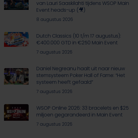
van Lauri Saaskilahti tijdens WSOP Main
Event heads-up (🎥)
8 augustus 2026
Dutch Classics (10 t/m 17 augustus):
€400.000 GTD in €250 Main Event
7 augustus 2026
Daniel Negreanu haalt uit naar nieuw
stemsysteem Poker Hall of Fame: “Het
systeem heeft gefaald”
7 augustus 2026
WSOP Online 2026: 33 bracelets en $25
miljoen gegarandeerd in Main Event
7 augustus 2026