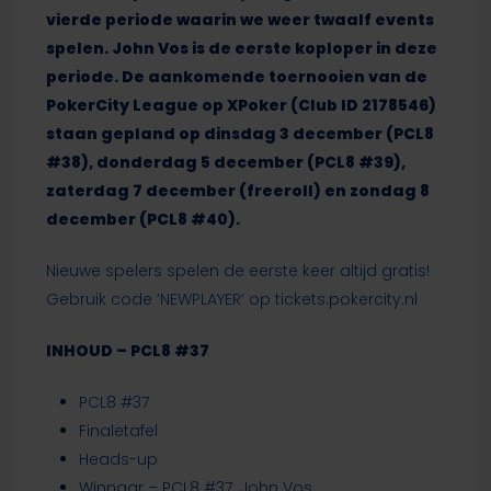
vierde periode waarin we weer twaalf events
spelen. John Vos is de eerste koploper in deze
periode. De aankomende toernooien van de
PokerCity League op XPoker (Club ID 2178546)
staan gepland op dinsdag 3 december (PCL8
#38), donderdag 5 december (PCL8 #39),
zaterdag 7 december (freeroll) en zondag 8
december (PCL8 #40).
Nieuwe spelers spelen de eerste keer altijd gratis!
Gebruik code ‘
NEWPLAYER
‘ op tickets.pokercity.nl
INHOUD – PCL8 #37
PCL8 #37
Finaletafel
Heads-up
Winnaar – PCL8 #37: John Vos