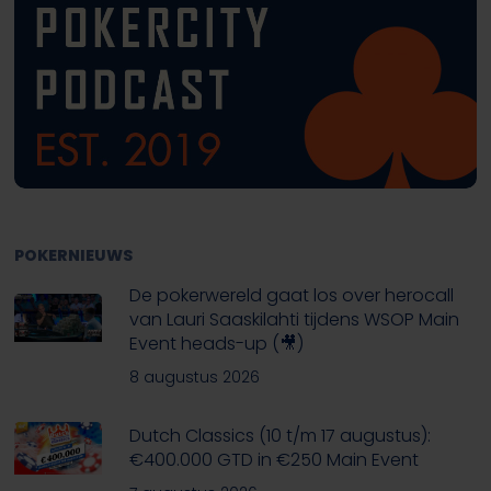
POKERNIEUWS
De pokerwereld gaat los over herocall
van Lauri Saaskilahti tijdens WSOP Main
Event heads-up (🎥)
8 augustus 2026
Dutch Classics (10 t/m 17 augustus):
€400.000 GTD in €250 Main Event