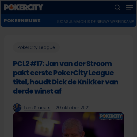
Men
Skip
to
zoeken
Menu
main
POKERNIEUWS
vent
♣︎
WSOP 2026: LUCAS JUMALON IS DE NIEUWE WERELDKAMPIOEN VOOR $10
sluiten
content
PokerCity League
PCL2 #17: Jan van der Stroom
pakt eerste PokerCity League
titel, houdt Dick de Knikker van
derde winst af
Lars Smeets
20 oktober 2021