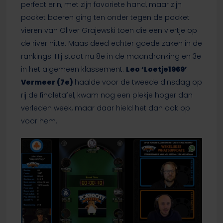
perfect erin, met zijn favoriete hand, maar zijn
pocket boeren ging ten onder tegen de pocket
vieren van Oliver Grajewski toen die een viertje op
de river hitte. Maas deed echter goede zaken in de
rankings. Hij staat nu 8e in de maandranking en 3e
in het algemeen klassement.
Leo ‘Loetje1969’
Vermeer (7e)
haalde voor de tweede dinsdag op
rij de finaletafel, kwam nog een plekje hoger dan
verleden week, maar daar hield het dan ook op
voor hem.