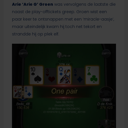
Arie ‘Arie G’ Groen
was vervolgens de laatste die
naast de play-offtickets greep. Groen wist een
paar keer te ontsnappen met een ‘miracle-aasje’,
maar uiteindelijk kwam hij toch net tekort en
strandde hij op plek elf.