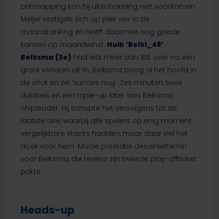
ontsnapping kon hij uitschakeling niet voorkomen.
Meijer vestigde zich op plek vier in de
maandranking en heeft daarmee nog goede
kansen op maandwinst.
Huib ‘Belki_48’
Belksma
(3e)
had iets meer dan 1BB over na een
grote verloren all-in. Belksma boog al het hoofd in
de chat en zei ‘succes nog’. Zes minuten, twee
dubbels en een triple-up later was Belksma
chipleader. Hij schopte het vervolgens tot de
laatste drie, waarbij alle spelers op enig moment
vergelijkbare stacks hadden, maar daar viel het
doek voor hem. Mooie prestatie desalniettemin
voor Belksma, die tevens zijn tweede play-offticket
pakte.
Heads-up