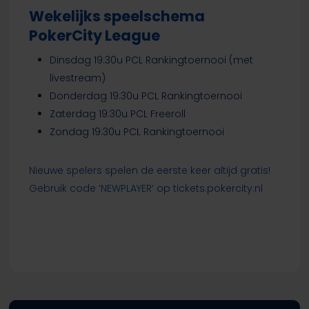
Wekelijks speelschema
PokerCity League
Dinsdag 19:30u PCL Rankingtoernooi (met
livestream)
Donderdag 19:30u PCL Rankingtoernooi
Zaterdag 19:30u PCL Freeroll
Zondag 19:30u PCL Rankingtoernooi
Nieuwe spelers spelen de eerste keer altijd gratis!
Gebruik code ‘
NEWPLAYER
‘ op tickets.pokercity.nl