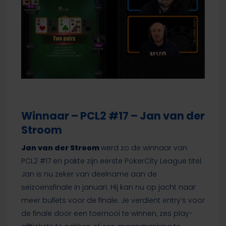
Winnaar – PCL2 #17 – Jan van der
Stroom
Jan van der Stroom
werd zo de winnaar van
PCL2 #17 en pakte zijn eerste PokerCity League titel.
Jan is nu zeker van deelname aan de
seizoensfinale in januari. Hij kan nu op jacht naar
meer bullets voor de finale. Je verdient entry’s voor
de finale door een toernooi te winnen, zes play-