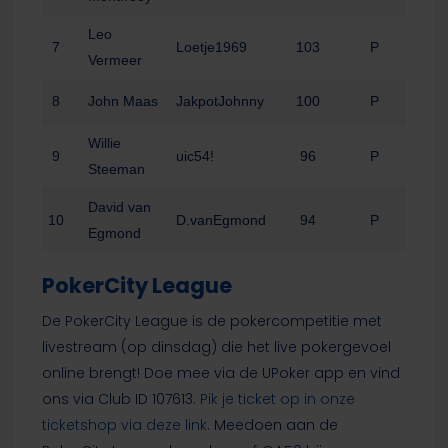
Leo
7
Loetje1969
103
P
Vermeer
8
John Maas
JakpotJohnny
100
P
Willie
9
uic54!
96
P
Steeman
David van
10
D.vanEgmond
94
P
Egmond
PokerCity League
De PokerCity League is de pokercompetitie met
livestream (op dinsdag) die het live pokergevoel
online brengt! Doe mee via de UPoker app en vind
ons via Club ID 107613.
Pik je ticket op in onze
ticketshop via deze link
. Meedoen aan de