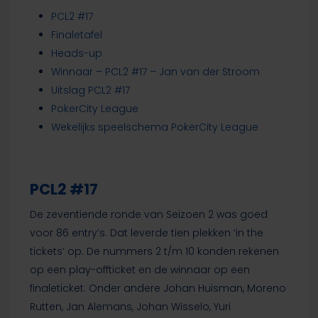
PCL2 #17
Finaletafel
Heads-up
Winnaar – PCL2 #17 – Jan van der Stroom
Uitslag PCL2 #17
PokerCity League
Wekelijks speelschema PokerCity League
PCL2 #17
De zeventiende ronde van Seizoen 2 was goed
voor 86 entry’s. Dat leverde tien plekken ‘in the
tickets’ op. De nummers 2 t/m 10 konden rekenen
op een play-offticket en de winnaar op een
finaleticket. Onder andere Johan Huisman, Moreno
Rutten, Jan Alemans, Johan Wisselo, Yuri