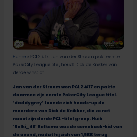
Home
»
PCL2 #17: Jan van der Stroom pakt eerste
PokerCity League titel, houdt Dick de Knikker van
derde winst af
Jan van der Stroom won PCL2 #17 en pakte
daarmee zijn eerste PokerCity League titel.
‘daddygrey’ toonde zich heads-up de
meerdere van Dick de Knikker, die zo net
naast zijn derde PCL-titel greep. Huib
‘Belki_48’ Belksma was de comeback-kid van
de avond, nadat hij zich van 1,5BB terug