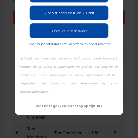
complete uitslag
)
Ik ben tussen de 18 en 23 jaar
#
NAAM
USERNAME
PUNTEN
AWARD
Jan van der
Ik ben 24 jaar of ouder
1
daddygrey
162
F
Stroom
Ik ben 24 jaar of ouder en wil een website zonder reclame
Dick de
2
D de Knikker
135
P
Knikker
Je leeftijd dient naar waarheid te worden ingevuld. Verder bevestig je
hiermee dat je 24 jaar of ouder bent, dat je je bewust bent van de
Huib
3
Belki_48
123
P
risico’s van online kansspelen, en dat je momenteel niet bent
Belksma
uitgesloten van deelname aan kansspelen bij online
Maurice
kansspelaanbieders.
4
Mausfct
114
P
Meijer
Wat kost gokken jou? Stop op tijd. 18+
Oliver
5
Oliver Graj.
109
P
Grajewski
Tom
6
TomComedian
106
P
Montfrooy