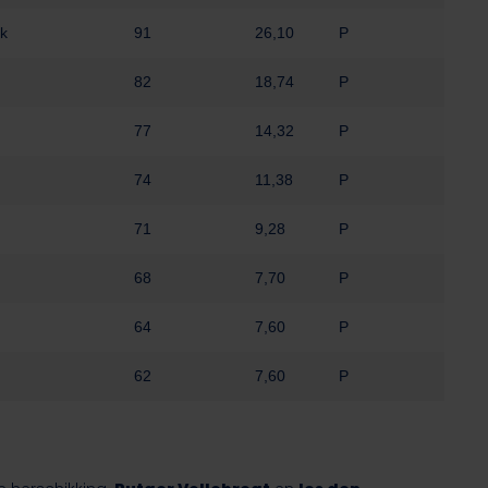
nk
91
26,10
P
82
18,74
P
77
14,32
P
74
11,38
P
71
9,28
P
68
7,70
P
64
7,60
P
62
7,60
P