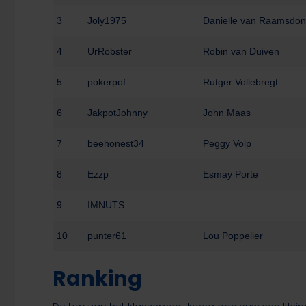
3
Joly1975
Danielle van Raamsdo
4
UrRobster
Robin van Duiven
5
pokerpof
Rutger Vollebregt
6
JakpotJohnny
John Maas
7
beehonest34
Peggy Volp
8
Ezzp
Esmay Porte
9
IMNUTS
–
10
punter61
Lou Poppelier
Ranking