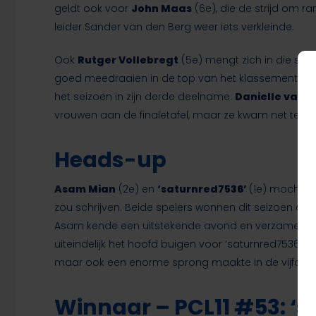
geldt ook voor
John Maas
(6e), die de strijd om r
leider Sander van den Berg weer iets verkleinde.
Ook
Rutger Vollebregt
(5e) mengt zich in die strijd
goed meedraaien in de top van het klassement.
Ro
het seizoen in zijn derde deelname.
Danielle van
vrouwen aan de finaletafel, maar ze kwam net teko
Heads-up
Asam Mian
(2e) en
‘saturnred7536’
(1e) mochten
zou schrijven. Beide spelers wonnen dit seizoen al 
Asam kende een uitstekende avond en verzamelde 
uiteindelijk het hoofd buigen voor ‘saturnred7536’, d
maar ook een enorme sprong maakte in de vijfde p
Winnaar – PCL11 #53: ‘