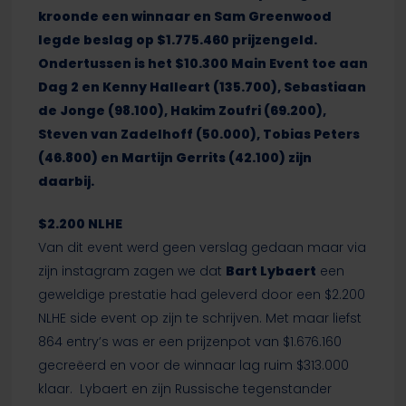
kroonde een winnaar en Sam Greenwood
legde beslag op $1.775.460 prijzengeld.
Ondertussen is het $10.300 Main Event toe aan
Dag 2 en Kenny Halleart (135.700), Sebastiaan
de Jonge (98.100), Hakim Zoufri (69.200),
Steven van Zadelhoff (50.000), Tobias Peters
(46.800) en Martijn Gerrits (42.100) zijn
daarbij.
$2.200 NLHE
Van dit event werd geen verslag gedaan maar via
zijn instagram zagen we dat
Bart Lybaert
een
geweldige prestatie had geleverd door een $2.200
NLHE side event op zijn te schrijven. Met maar liefst
864 entry’s was er een prijzenpot van $1.676.160
gecreëerd en voor de winnaar lag ruim $313.000
klaar. Lybaert en zijn Russische tegenstander