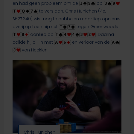
en had geen probleem om de
op
J
9
3
9
te verslaan. Chris Hunichen (4e,
T
Q
7
$627.340) wist nog te dubbelen maar liep opnieuw
averij op toen hij met
tegen Greenwoods
T
7
aanliep op
. Daarna
T
8
T
4
4
3
2
callde hij all-in met
en verloor van de
A
6
A
van Hecklen.
J
Chris Hunichen