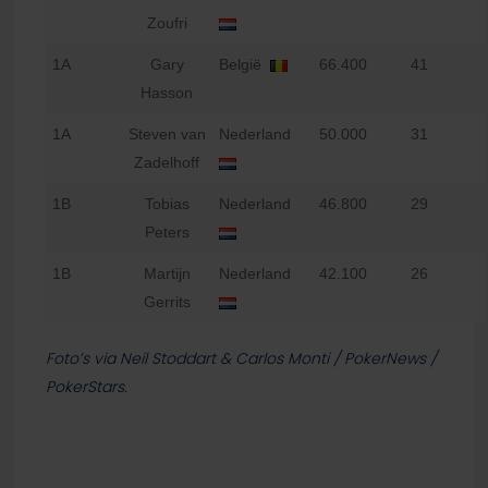
Zoufri
1A
Gary
België
66.400
41
Hasson
1A
Steven van
Nederland
50.000
31
Zadelhoff
1B
Tobias
Nederland
46.800
29
Peters
1B
Martijn
Nederland
42.100
26
Gerrits
Foto’s via Neil Stoddart & Carlos Monti / PokerNews /
PokerStars.