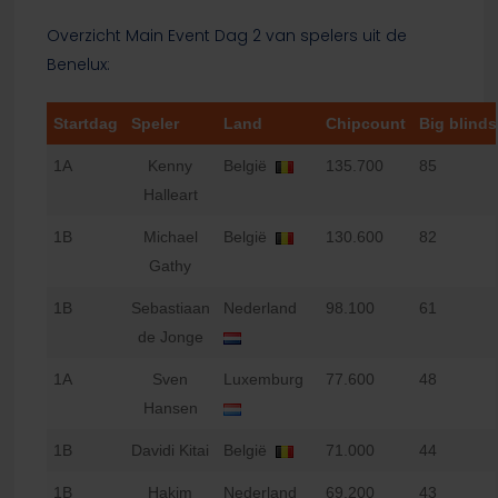
Overzicht Main Event Dag 2 van spelers uit de
Benelux:
Startdag
Speler
Land
Chipcount
Big blinds
1A
Kenny
België
135.700
85
Halleart
1B
Michael
België
130.600
82
Gathy
1B
Sebastiaan
Nederland
98.100
61
de Jonge
1A
Sven
Luxemburg
77.600
48
Hansen
1B
Davidi Kitai
België
71.000
44
1B
Hakim
Nederland
69.200
43