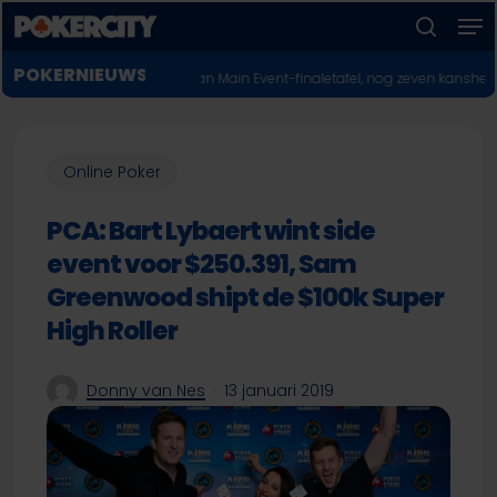
Men
Skip
to
zoeken
Menu
main
POKERNIEUWS
allen af aan Main Event-finaletafel, nog zeven kanshebbers over
♣︎
Dirk 
sluiten
content
Online Poker
PCA: Bart Lybaert wint side
event voor $250.391, Sam
Greenwood shipt de $100k Super
High Roller
Donny van Nes
13 januari 2019