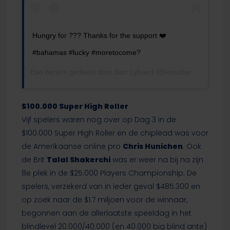
Hungry for ??? Thanks for the support ❤️
#bahamas #lucky #moretocome?
Een bericht gedeeld door
Bart Lybaert
(@escobarry_) op
12 
$100.000 Super High Roller
Vijf spelers waren nog over op Dag 3 in de
$100.000 Super High Roller en de chiplead was voor
de Amerikaanse online pro
Chris Hunichen
. Ook
de Brit
Talal Shakerchi
was er weer na bij na zijn
8e plek in de $25.000 Players Championship. De
spelers, verzekerd van in ieder geval $485.300 en
op zoek naar de $1.7 miljoen voor de winnaar,
begonnen aan de allerlaatste speeldag in het
blindlevel 20.000/40.000 (en 40.000 big blind ante)