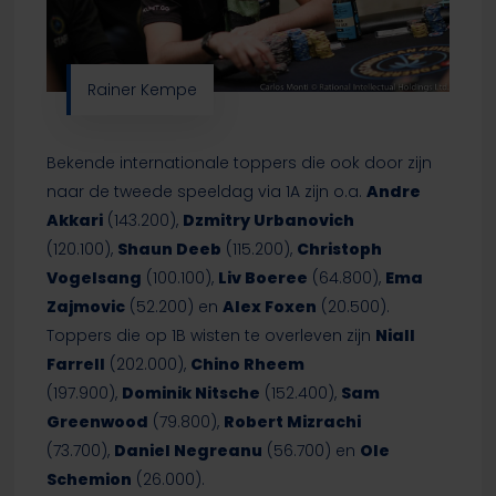
Rainer Kempe
Bekende internationale toppers die ook door zijn
naar de tweede speeldag via 1A zijn o.a.
Andre
Akkari
(143.200),
Dzmitry Urbanovich
(120.100),
Shaun Deeb
(115.200),
Christoph
Vogelsang
(100.100),
Liv Boeree
(64.800),
Ema
Zajmovic
(52.200) en
Alex Foxen
(20.500).
Toppers die op 1B wisten te overleven zijn
Niall
Farrell
(202.000),
Chino Rheem
(197.900),
Dominik Nitsche
(152.400),
Sam
Greenwood
(79.800),
Robert Mizrachi
(73.700),
Daniel Negreanu
(56.700) en
Ole
Schemion
(26.000).