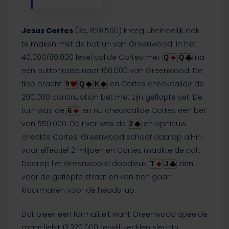
Jesus Cortes
(3e, 828.560) kreeg uiteindelijk ook
te maken met de hotrun van Greenwood. In het
40.000/80.000 level callde Cortes met
na
Q
Q
een buttonraise naar 160.000 van Greenwood. De
flop bracht
en Cortes checkcallde de
9
Q
K
200.000 continuation bet met zijn geflopte set. De
turn was de
en nu checkcallde Cortes een bet
6
van 550.000. De river was de
en opnieuw
2
checkte Cortes. Greenwood schoof daarop all-in
voor effectief 2 miljoen en Cortes maakte de call.
Daarop liet Greenwoord doodleuk
zien
T
J
voor de geflopte straat en kon zich gaan
klaarmaken voor de heads-up.
Dat bleek een formaliteit want Greenwood speelde
maar liefst 13.320.000 terwijl Hecklen slechts