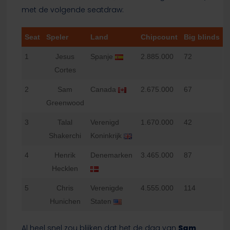
met de volgende seatdraw:
Seat
Speler
Land
Chipcount
Big blinds
1
Jesus
Spanje
2.885.000
72
Cortes
2
Sam
Canada
2.675.000
67
Greenwood
3
Talal
Verenigd
1.670.000
42
Shakerchi
Koninkrijk
4
Henrik
Denemarken
3.465.000
87
Hecklen
5
Chris
Verenigde
4.555.000
114
Hunichen
Staten
Al heel snel zou blijken dat het de dag van
Sam