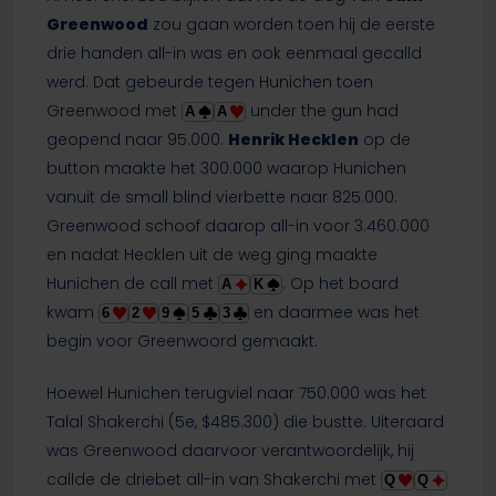
Greenwood
zou gaan worden toen hij de eerste
drie handen all-in was en ook eenmaal gecalld
werd. Dat gebeurde tegen Hunichen toen
Greenwood met
under the gun had
A
A
geopend naar 95.000.
Henrik Hecklen
op de
button maakte het 300.000 waarop Hunichen
vanuit de small blind vierbette naar 825.000.
Greenwood schoof daarop all-in voor 3.460.000
en nadat Hecklen uit de weg ging maakte
Hunichen de call met
. Op het board
A
K
kwam
en daarmee was het
6
2
9
5
3
begin voor Greenwoord gemaakt.
Hoewel Hunichen terugviel naar 750.000 was het
Talal Shakerchi (5e, $485.300) die bustte. Uiteraard
was Greenwood daarvoor verantwoordelijk, hij
callde de driebet all-in van Shakerchi met
Q
Q