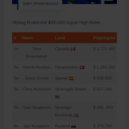
Sam Greenwood
Uitslag finaletafel $100.000 Super High Roller:
#
Naam
Land
Prijzengeld
1e
Sam
Canada
$ 1.775.460
Greenwood
2e
Henrik Hecklen
Denemarken
$ 1.284.260
3e
Jesus Cortes
Spanje
$ 828.560
4e
Chris Hunichen
Verenigde Staten
$ 627.340
5e
Talal Shakerchi
Verenigd
$ 485. 300
Koninkrijk
6e
Igor Kurganov
Rusland
$ 378.760