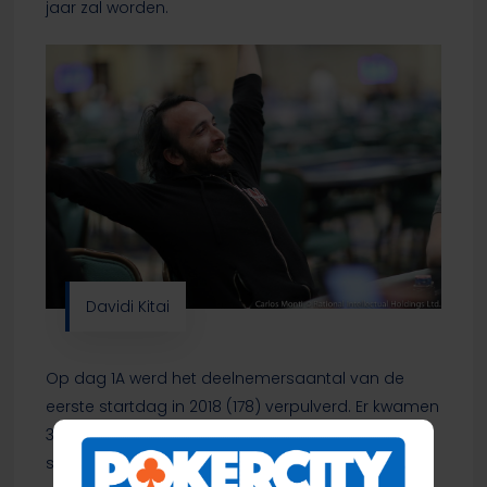
jaar zal worden.
Davidi Kitai
Op dag 1A werd het deelnemersaantal van de
eerste startdag in 2018 (178) verpulverd. Er kwamen
329 spelers opdagen en dankzij 27 re-entries
stonden er aan het eind van de dag 356 entry’s