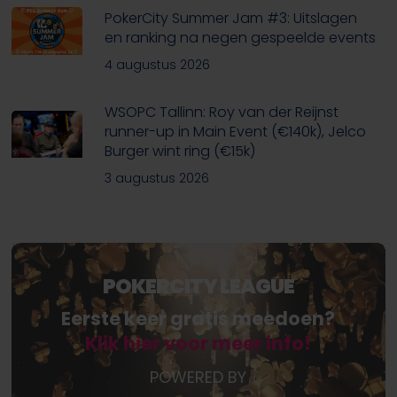
PokerCity Summer Jam #3: Uitslagen
en ranking na negen gespeelde events
4 augustus 2026
WSOPC Tallinn: Roy van der Reijnst
runner-up in Main Event (€140k), Jelco
Burger wint ring (€15k)
3 augustus 2026
POKERCITY LEAGUE
Eerste keer gratis meedoen?
Klik hier voor meer info!
POWERED BY