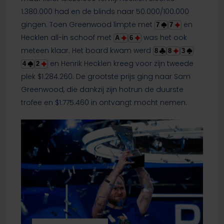
1.380.000 had en de blinds naar 50.000/100.000
gingen. Toen Greenwood limpte met
en
7
7
Hecklen all-in schoof met
was het ook
A
6
meteen klaar. Het board kwam werd
8
8
3
en Henrik Hecklen kreeg voor zijn tweede
4
2
plek $1.284.260. De grootste prijs ging naar Sam
Greenwood, die dankzij zijn hotrun de duurste
trofee en $1.775.460 in ontvangt mocht nemen.