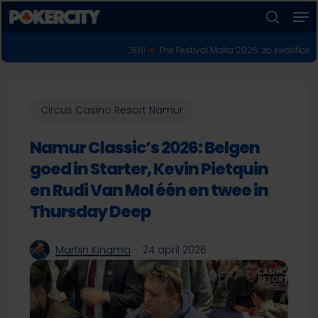
Men
Skip
to
zoeken
Menu
main
POKERNIEUWS
IOEN VOOR $10 MILJOEN!
♣︎
The Festival Malta 2026: zo kwalificeer je je onl
sluiten
content
Circus Casino Resort Namur
Namur Classic’s 2026: Belgen
goed in Starter, Kevin Pietquin
en Rudi Van Mol één en twee in
Thursday Deep
Martijn Kingma
24 april 2026