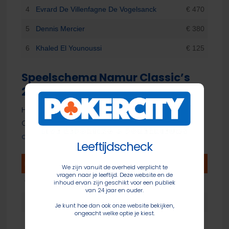
4
Evrard De Villenfagne De Vogelsanck
€ 470
5
Dennis Mercier
€ 380
6
Khaled El Younoussi
€ 125
Speelschema Namur Classic’s
2026
Hieronder vind je het speelschema van de Namur
Classic’s voor de komende drie dagen.
Je kan
online tickets boeken via de website
.
Leeftijdscheck
DATUM
TIJD
#
EVENT
We zijn vanuit de overheid verplicht te
vragen naar je leeftijd. Deze website en de
inhoud ervan zijn geschikt voor een publiek
VR 24/04
16:00
1
€175 The Starter – Day 1B
van 24 jaar en ouder.
19:30
3
€125 Super Stack Turbo
Je kunt hoe dan ook onze website bekijken,
ongeacht welke optie je kiest.
21:00
1
€175 The Starter – Day 1C