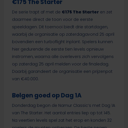
€175 The Starter
De serie trapt af met de
€175 The Starter
en zet
daarmee direct de toon voor de eerste
speeldagen. Dit toernooi biedt drie startdagen,
waarbij de organisatie op zaterdagavond 25 april
bovendien een turboflight inplant. Spelers kunnen
hier gedurende de eerste tien levels opnieuw
instromen, waarna alle overlevers zich vervolgens
op zaterdag 25 april melden voor de finaledag.
Daarbij garandeert de organisatie een prijzenpot
van €40.000.
Belgen goed op Dag 1A
Donderdag begon de Namur Classic’s met Dag 1A
van The Starter. Het aantal entries liep op tot 145.
Na veertien levels spel zat het erop en konden 32
spelers de munten opbergen. De beste negen