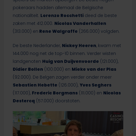
pokeraars hadden allemaal de Belgische
nationaliteit.
Lorenzo Rocchetti
deed de beste
zaken met 412.000.
Nicolas Vanderhallen
(313.000) en
Rene Walgraffe
(266.000) volgden.
De beste Nederlander,
Nickey Heeren
, kwam met
144.000 nog net de top-10 binnen. Verder wisten
landgenoten
Huig van Duijvenvoorde
(121.000),
Didier Bollen
(100.000) en
Mieke van der Plas
(92.000). De Belgen zagen verder onder meer
Sebastien Hebette
(126.000),
Yves Seghers
(117.000),
Frederic Borgmans
(111.000) en
Nicolas
Destercq
(57.000) doorstoten.