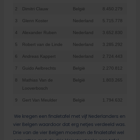
2
Dimitri Clauw
België
8.450.279
3
Glenn Koster
Nederland
5.715.778
4
Alexander Ruben
Nederland
3.652.830
5
Robert van de Linde
Nederland
3.285.292
6
Andreas Kappert
Nederland
2.724.443
7
Guido Aelbrechts
België
2.270.812
8
Mathias Van de
België
1.803.265
Looverbosch
9
Gert Van Meulder
België
1.794.632
We kregen een finaletafel met vijf Nederlanders en
vier Belgen waardoor dat erg netjes verdeeld was.
Drie van de vier Belgen moesten de finaletafel wel