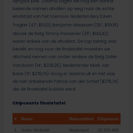
vijftigste plek. Daarna zagen we nog een aantal
bekende namen afvallen op weg naar de echte
eindstrijd van het toernooi. Nederlanders Edwin
Tragter (47
, $111,10), Benjamin Maassen (35
, $119,18)
e
e
alsook de Belg Timmy Passenier (26
, $143,42)
e
waren enkele van de afvallers. De top twintig was
bereikt en nog voor de finaletafel moesten we
afscheid nemen van onder andere de Belg Didier
Vandoren (14
, $228,26). Nederlander Mark Jan
e
Baas (11
, $276,74) vloog er daarna uit en het was
e
de niet onbekende Patrick van der Schief ($276,74)
die de finaletafel bubble werd.
Chipcounts finaletafel
#
Naam
Nationaliteit
Chipcount
1
Justin Herboldt
Nederland
10.316.460