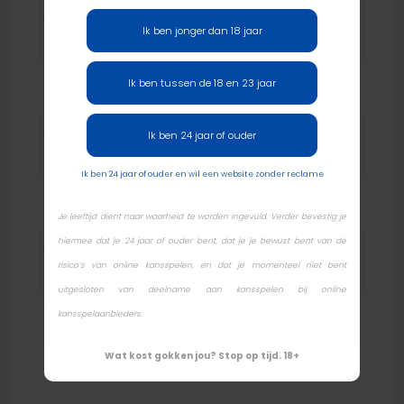
4
Justin Herboldt
Nederland
$
Ik ben jonger dan 18 jaar
1.292,80
5
Guido Aelbrechts
België
$
Ik ben tussen de 18 en 23 jaar
917,08
6
Robert van de Linde
Nederland
$
Ik ben 24 jaar of ouder
666,60
Ik ben 24 jaar of ouder en wil een website zonder reclame
7
Dimitri Clauw
België
$
474,70
Je leeftijd dient naar waarheid te worden ingevuld. Verder bevestig je
hiermee dat je 24 jaar of ouder bent, dat je je bewust bent van de
8
Andreas Kappert
Nederland
$
risico’s van online kansspelen, en dat je momenteel niet bent
382,79
uitgesloten van deelname aan kansspelen bij online
9
Alexander Ruben
Nederland
$
kansspelaanbieders.
325,22
Wat kost gokken jou? Stop op tijd. 18+