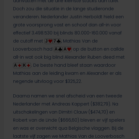
aanvatten met de drie kleinste stacks aan tafel.
Doch zou die situatie in de lange studieronde
veranderen. Nederlander Justin Herboldt hield een
grote voorsprong vast en schoof dan all-in voor
effectief 3.498.530 bij blinds 80.000-160.000 vanaf
de cutoff met
, Mathias Van de
J
7
Looverbosch had
op de button en callde
A
A
all-in wat ook big blind Alexander Ruben deed met
. De beste hand bleef staan waardoor
A
K
Mathias aan de leiding kwam en Alexander er als
negende uitvloog voor $325,22.
Daarna namen we snel afscheid van een tweede
Nederlander met Andreas Kappert ($382,79). Na
uitschakelingen van Dimitri Clauw ($474,70) en
Robert van de Linde ($666,60) bleven er vijf spelers
en was er overwicht qua Belgische vlaggen. Bij de
laatste vijf zagen we Mathias Van de Looverbosch