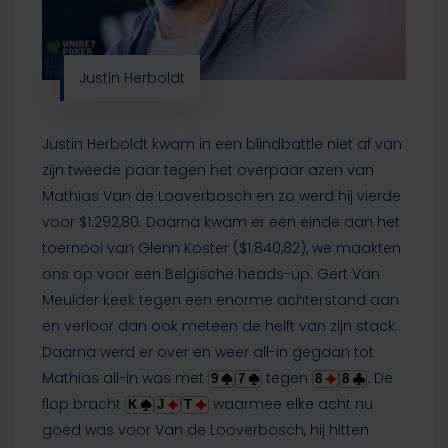
Justin Herboldt
Justin Herboldt kwam in een blindbattle niet af van
zijn tweede paar tegen het overpaar azen van
Mathias Van de Looverbosch en zo werd hij vierde
voor $1.292,80. Daarna kwam er een einde aan het
toernooi van Glenn Koster ($1.840,82), we maakten
ons op voor een Belgische heads-up. Gert Van
Meulder keek tegen een enorme achterstand aan
en verloor dan ook meteen de helft van zijn stack.
Daarna werd er over en weer all-in gegaan tot
Mathias all-in was met
tegen
. De
9
7
8
8
flop bracht
waarmee elke acht nu
K
J
T
goed was voor Van de Looverbosch, hij hitten