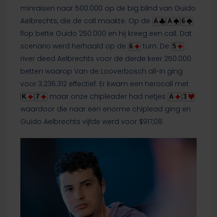
minraisen naar 500.000 op de big blind van Guido
Aelbrechts, die de call maakte. Op de
A
A
6
flop bette Guido 250.000 en hij kreeg een call. Dat
scenario werd herhaald op de
turn. De
6
5
river deed Aelbrechts voor de derde keer 250.000
betten waarop Van de Looverbosch all-in ging
voor 3.236.312 effectief. Er kwam een herocall met
maar onze chipleader had netjes
K
7
A
3
waardoor die naar een enorme chiplead ging en
Guido Aelbrechts vijfde werd voor $917,08.