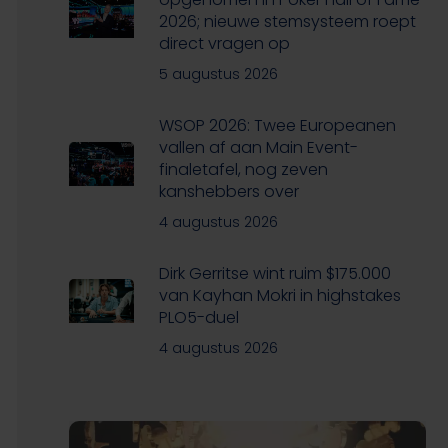
2026; nieuwe stemsysteem roept
direct vragen op
5 augustus 2026
WSOP 2026: Twee Europeanen
vallen af aan Main Event-
finaletafel, nog zeven
kanshebbers over
4 augustus 2026
Dirk Gerritse wint ruim $175.000
van Kayhan Mokri in highstakes
PLO5-duel
4 augustus 2026