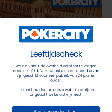
Leeftijdscheck
We zijn vanuit de overheid verplicht te vragen
naar je leeftijd. Deze website en de inhoud ervan
zijn geschikt voor een publiek van 24 jaar en
ouder.
Je kunt hoe dan ook onze website bekijken,
ongeacht welke optie je kiest.
Ik ben jonger dan 18 jaar