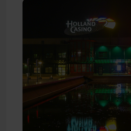
Druk op ENTER om te zoeken of ESC te sluiten