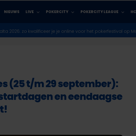
NIEUWS
LIVE
POKERCITY
POKERCITY LEAGUE
HC
ificeer je je online voor het pokerfestival op Malta
♣︎
PokerCity 
s (25 t/m 29 september):
 startdagen en eendaagse
t!