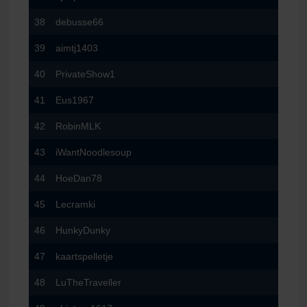
38
debusse66
39
aimtj1403
40
PrivateShow1
41
Eus1967
42
RobinMLK
43
iWantNoodlesoup
44
HoeDan78
45
Lecramki
46
HunkyDunky
47
kaartspelletje
48
LuTheTraveller