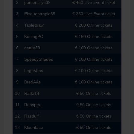
2
puntersilly639
€ 460 Live Event ticket
3
Eloquentrapid35
€ 350 Live Event ticket
4
Tabledraw
€ 200 Online tickets
5
KoningPC
€ 150 Online tickets
6
nettur39
€ 100 Online tickets
7
SpeedyShades
€ 100 Online tickets
8
LegeVaas
€ 100 Online tickets
9
BredAAs
€ 100 Online tickets
10
Raffa14
€ 50 Online tickets
11
Raasptra
€ 50 Online tickets
12
Rasduif
€ 50 Online tickets
13
Kluunface
€ 50 Online tickets