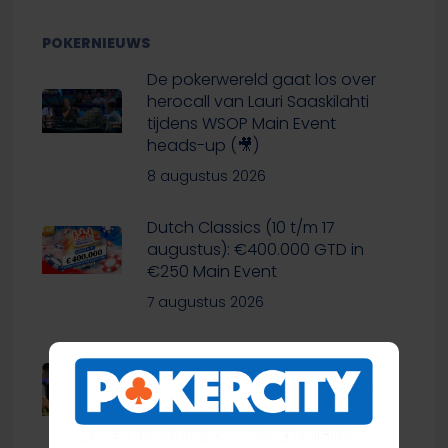
POKERNIEUWS
De pokerwereld gaat los over
herocall van Lauri Saaskilahti
tijdens WSOP Main Event
heads-up (🎥)
8 augustus 2026
Dutch Classics (10 t/m 17
augustus): €400.000 GTD in
€250 Main Event
7 augustus 2026
Daniel Negreanu haalt uit naar
nieuw stemsysteem Poker Hall
of Fame: “Het systeem heeft
gefaald”