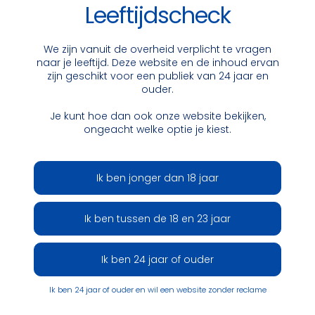
Leeftijdscheck
€ 3.550
€ 2.730
We zijn vanuit de overheid verplicht te vragen
naar je leeftijd. Deze website en de inhoud ervan
€ 2.100
zijn geschikt voor een publiek van 24 jaar en
ouder.
€ 1.615
Je kunt hoe dan ook onze website bekijken,
€ 1.290
ongeacht welke optie je kiest.
€ 1.045
€ 880
Ik ben jonger dan 18 jaar
€ 750
Ik ben tussen de 18 en 23 jaar
€ 750
€ 630
Ik ben 24 jaar of ouder
€ 630
Ik ben 24 jaar of ouder en wil een website zonder reclame
€ 520