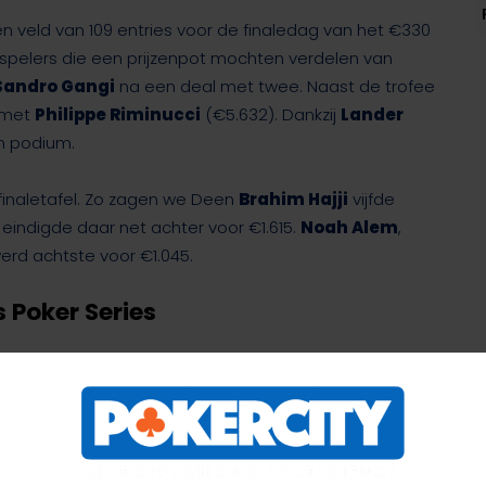
 veld van 109 entries voor de finaledag van het €330
n spelers die een prijzenpot mochten verdelen van
Sandro Gangi
na een deal met twee. Naast de trofee
n met
Philippe Riminucci
(€5.632). Dankzij
Lander
h podium.
inaletafel. Zo zagen we Deen
Brahim Hajji
vijfde
z
eindigde daar net achter voor €1.615.
Noah Alem
,
erd achtste voor €1.045.
 Poker Series
€
€ 6.832
€ 5.632