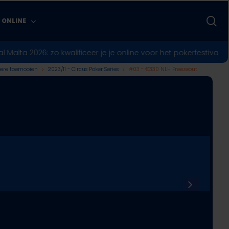
zo
 ONLINE
26: zo kwalificeer je je online voor het pokerfestival op Malta
♣︎
ere toernooien
2023/11 - Circus Poker Series
#03 - €330 NLH Freezeout