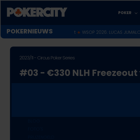
Skip
to
POKER
main
content
POKERNIEUWS
arandeerd in Main Event
♣︎
WSOP 2026: LUCAS JUMALON IS DE NI
2023/11 - Circus Poker Series
#03 - €330 NLH Freezeout
1
2
BLOG
FOTO'S
PRIJZENGELD