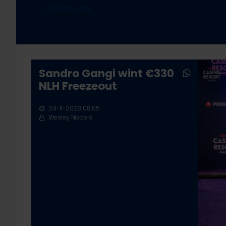
EVENEMENTEN
Sandro Gangi wint €330
NLH Freezeout
Druk op ENTER om te zoeken of ESC te sluiten
24-11-2023 08:05
Wesley Nobels