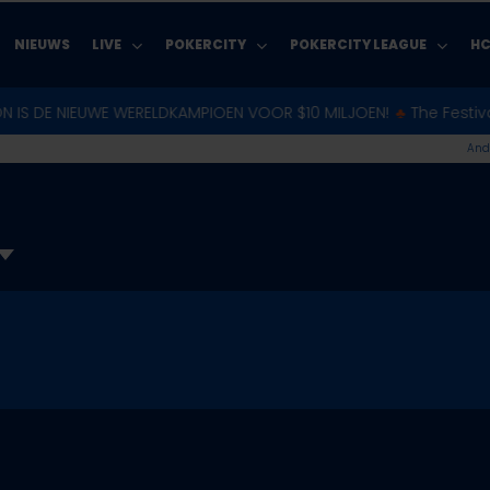
NIEUWS
LIVE
POKERCITY
POKERCITY LEAGUE
HC
EUWE WERELDKAMPIOEN VOOR $10 MILJOEN!
♣︎
The Festival Malta 20
And