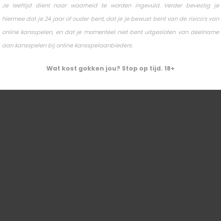
Je leeftijd dient naar waarheid te worden ingevuld. Verder bevestig je
€ 520
hiermee dat je 24 jaar of ouder bent, dat je je bewust bent van de risico’s van
online kansspelen, en dat je momenteel niet bent uitgesloten van deelname
aan kansspelen bij online kansspelaanbieders.
Wat kost gokken jou? Stop op tijd. 18+