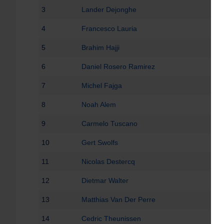
3
Lander Dejonghe
4
Francesco Lauria
5
Brahim Hajji
6
Daniel Rosero Ramirez
7
Michel Fajga
8
Noah Alem
9
Carmelo Tuscano
10
Gert Swolfs
11
Nicolas Destercq
12
Dietmar Walter
13
Matthias Van Der Perre
14
Cedric Theunissen