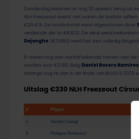
Donderdag kwamen er nog 32 spelers terug uit een
NLH Freezeout event. Het waren de laatste vijftie
€29.474. De hoofschotel werd afgeschoten door
verdiende die zo €6.832. De deal werd beklonke
Dejonghe
(€3.550) werd het een volledig Belgisc
Er waren nog een aantal bekende namen aan de f
worden voor €2.100. Belg
Daniel Rosero Ramire
onlangs nog te zien in de finale van BOSS 9 2023 w
Uitslag €330 NLH Freezeout Circus
#
Player
1
Sandro Gangi
2
Philippe Riminucci