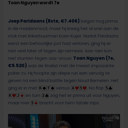
Toan Nguyen wordt 7e
Joep Paridaans (8ste, €7.406)
begon nog prima
in de middenmoot, maar hij kreeg het al snel aan de
stok met linkerbuurman Koen Kuijer. Nadat Paridaans
eerst een behoorlijke pot had verloren, ging hij er
niet veel later af tegen zijn nemesis. Aas-tien kon
niet stunten tegen aas-vrouw.
Toan Nguyen (7e,
€9.520)
was de finalist met de meest imposante
poker cv. Hij hoopte zijn diepe run een vervolg te
geven na een blind battle tegen Noud Bemelen. Het
ging er in met
versus
. Na flop
K
T
A
5
5
en turn
zag het er prima uit voor Nguyen,
K
J
2
maar river
bracht voor hem fatale trips.
5