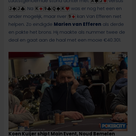
Laatstgenoemde stond achter met
versus
A
J
. Na
was er nog het een en
J
J
K
9
Q
K
ander mogelijk, maar river
kan Van Efferen niet
9
helpen. Zo eindigde
Marien van Efferen
als derde
en pakte het brons. Hij maakte als nummer twee de
deal en gaat aan de haal met een mooie €40.301.
Koen Kuijer shipt Main Event, Noud Bemelen