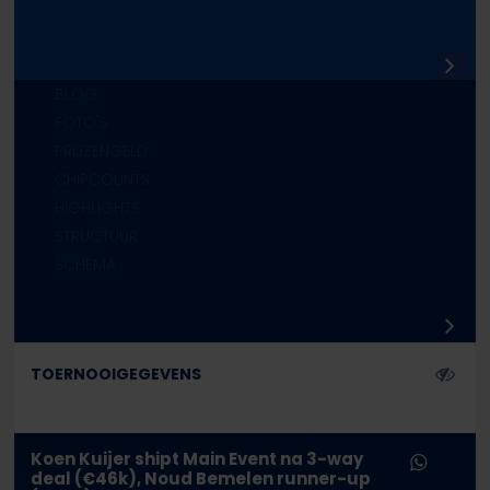
3
BLOG
FOTO'S
PRIJZENGELD
CHIPCOUNTS
HIGHLIGHTS
STRUCTUUR
SCHEMA
TOERNOOIGEGEVENS
Koen Kuijer shipt Main Event na 3-way
deal (€46k), Noud Bemelen runner-up