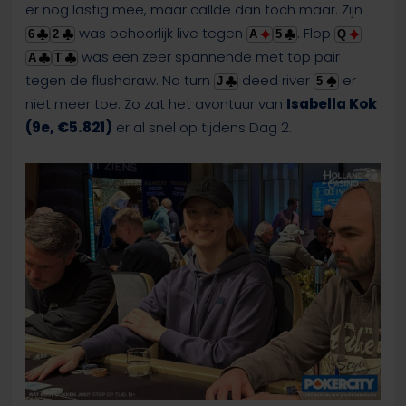
er nog lastig mee, maar callde dan toch maar. Zijn
was behoorlijk live tegen
. Flop
6
2
A
5
Q
was een zeer spannende met top pair
A
T
tegen de flushdraw. Na turn
deed river
er
J
5
niet meer toe. Zo zat het avontuur van
Isabella Kok
(9e, €5.821)
er al snel op tijdens Dag 2.