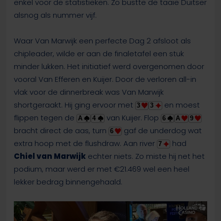
enkel voor de statistieken. Zo bustte de taaie Duitser
alsnog als nummer vijf.
Waar Van Marwijk een perfecte Dag 2 afsloot als
chipleader, wilde er aan de finaletafel een stuk
minder lukken. Het initiatief werd overgenomen door
vooral Van Efferen en Kuijer. Door de verloren all-in
vlak voor de dinnerbreak was Van Marwijk
shortgeraakt. Hij ging ervoor met
en moest
3
3
flippen tegen de
van Kuijer. Flop
A
4
6
A
9
bracht direct de aas, turn
gaf de underdog wat
6
extra hoop met de flushdraw. Aan river
had
7
Chiel van Marwijk
echter niets. Zo miste hij net het
podium, maar werd er met €21.469 wel een heel
lekker bedrag binnengehaald.