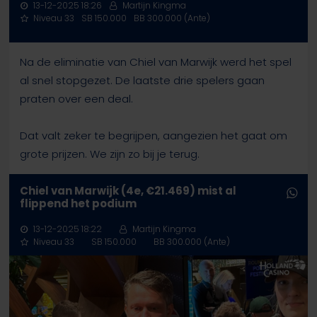
13-12-2025 18:26
Martijn Kingma
Niveau 33
SB 150.000
BB 300.000 (Ante)
Na de eliminatie van Chiel van Marwijk werd het spel
al snel stopgezet. De laatste drie spelers gaan
praten over een deal.
Dat valt zeker te begrijpen, aangezien het gaat om
grote prijzen. We zijn zo bij je terug.
Chiel van Marwijk (4e, €21.469) mist al
flippend het podium
13-12-2025 18:22
Martijn Kingma
Niveau 33
SB 150.000
BB 300.000 (Ante)