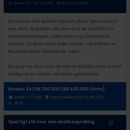
Niveau 34
SB 200.000
BB 400.000 (Ante)
De laatste drie spelers hebben elkaar gevonden in
een deal. Ze pakken alle drie rond de €40.000. De
precieze bedragen zullen later nog wel bekend
worden. Zo doen Koen Kuijer, Marien van Efferen en
Noud Bemelen uitstekende zaken.
Nu gaan ze door voor de titel en €5.600 extra. Na het
huidige level worden de levels gehalveerd.
Niveau 34 | SB 200.000 | BB 400.000 (Ante)
Spelers: 3 / 1429
Gemiddelde stack 14.290.000
18:30
Spel ligt stil voor een dealbespreking