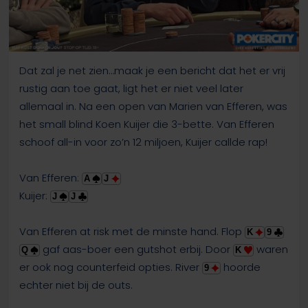
Dat zal je net zien…maak je een bericht dat het er vrij
rustig aan toe gaat, ligt het er niet veel later
allemaal in. Na een open van Marien van Efferen, was
het small blind Koen Kuijer die 3-bette. Van Efferen
schoof all-in voor zo’n 12 miljoen, Kuijer callde rap!
Van Efferen:
A
J
Kuijer:
J
J
Van Efferen at risk met de minste hand. Flop
K
9
gaf aas-boer een gutshot erbij. Door
waren
Q
K
er ook nog counterfeid opties. River
hoorde
9
echter niet bij de outs.