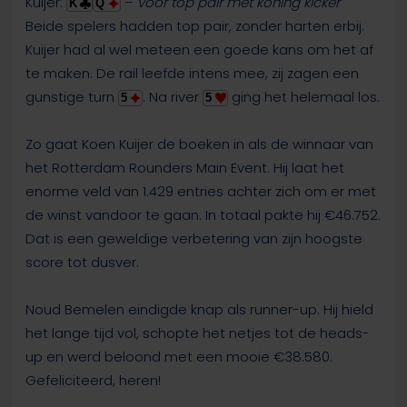
Kuijer:
–
voor top pair met koning kicker
K
Q
Beide spelers hadden top pair, zonder harten erbij.
Kuijer had al wel meteen een goede kans om het af
te maken. De rail leefde intens mee, zij zagen een
gunstige turn
. Na river
ging het helemaal los.
5
5
Zo gaat Koen Kuijer de boeken in als de winnaar van
het Rotterdam Rounders Main Event. Hij laat het
enorme veld van 1.429 entries achter zich om er met
de winst vandoor te gaan. In totaal pakte hij €46.752.
Dat is een geweldige verbetering van zijn hoogste
score tot dusver.
Noud Bemelen eindigde knap als runner-up. Hij hield
het lange tijd vol, schopte het netjes tot de heads-
up en werd beloond met een mooie €38.580.
Gefeliciteerd, heren!