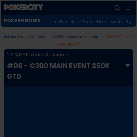
Skip
Men
to
zoeken
Menu
main
POKERNIEUWS
LIVE REPORTING
em Poker Hall of Fame: "Het systeem heeft gefaald"
♣︎
WSOP Online 2026: 33
sluiten
content
Holland Casino Poker Series
2025/12 - Rounders Rotterdam
#08 - €300 MAIN
EVENT 250K GTD
2025/12 - Rounders Rotterdam
#08 - €300 MAIN EVENT 250K
GTD
1A
1B
1C
1D
1E
2