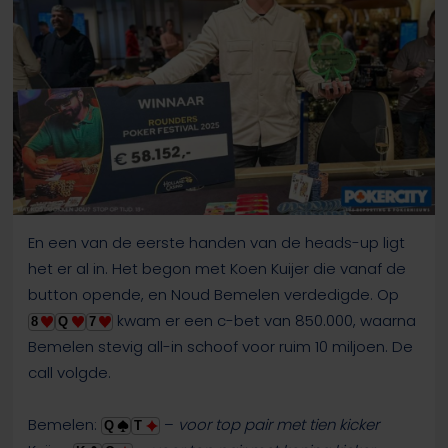
En een van de eerste handen van de heads-up ligt
het er al in. Het begon met Koen Kuijer die vanaf de
button opende, en Noud Bemelen verdedigde. Op
kwam er een c-bet van 850.000, waarna
8
Q
7
Bemelen stevig all-in schoof voor ruim 10 miljoen. De
call volgde.
Bemelen:
–
voor top pair met tien kicker
Q
T