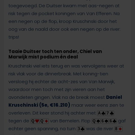
toegevoegd. De Duitser kwam met aas-negen at
risk tegen de pocket koningen van Van Efferen. Na
een negen op de flop, kroop Kruschinski door het
oog van de naald door ook een negen op de river:
trips!
Taaie Duitser toch ten onder, Chiel van
Marwijk mist podium én deal
Kruschinski viel iets terug en was vervolgens weer at
risk vlak voor de dinnerbreak. Met koning-tien
versloeg hij echter de acht-zes van Van Marwijk,
waardoor men toch met zijn vieren aan het
avondeten gingen. Vlak na de break moest
Daniel
Kruschinski (5e, €16.210)
maar weer eens zien te
overleven. Dit keer stond hij achter met
A
7
tegen de
van Bemelen. Flop
gaf
Q
Q
Q
6
6
echter geen spanning, na turn
was de river
3
8