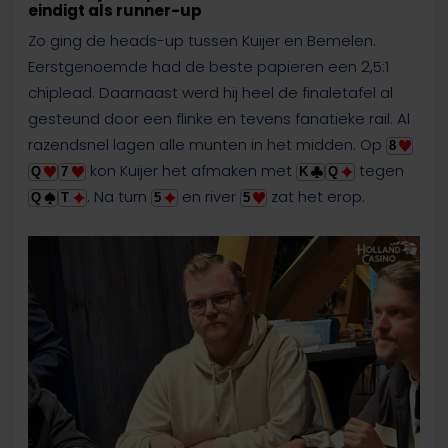
eindigt als runner-up
Zo ging de heads-up tussen Kuijer en Bemelen.
Eerstgenoemde had de beste papieren een 2,5:1
chiplead. Daarnaast werd hij heel de finaletafel al
gesteund door een flinke en tevens fanatieke rail. Al
razendsnel lagen alle munten in het midden. Op
8
kon Kuijer het afmaken met
tegen
Q
7
K
Q
. Na turn
en river
zat het erop.
Q
T
5
5