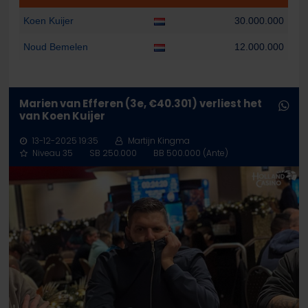
Koen Kuijer
30.000.000
Noud Bemelen
12.000.000
Marien van Efferen (3e, €40.301) verliest het
van Koen Kuijer
13-12-2025 19:35
Martijn Kingma
Niveau 35
SB 250.000
BB 500.000 (Ante)