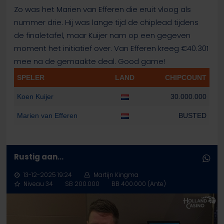
Zo was het Marien van Efferen die eruit vloog als
nummer drie. Hij was lange tijd de chiplead tijdens
de finaletafel, maar Kuijer nam op een gegeven
moment het initiatief over. Van Efferen kreeg €40.301
mee na de gemaakte deal. Good game!
SPELER
LAND
CHIPCOUNT
Koen Kuijer
30.000.000
Marien van Efferen
BUSTED
Rustig aan...
13-12-2025 19:24
Martijn Kingma
Niveau 34
SB 200.000
BB 400.000 (Ante)