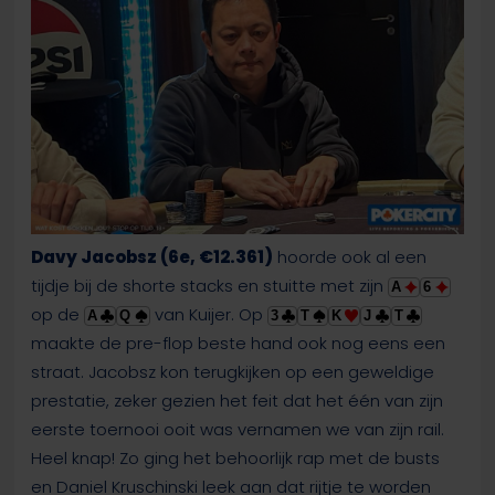
Davy Jacobsz (6e, €12.361)
hoorde ook al een
tijdje bij de shorte stacks en stuitte met zijn
A
6
op de
van Kuijer. Op
A
Q
3
T
K
J
T
maakte de pre-flop beste hand ook nog eens een
straat. Jacobsz kon terugkijken op een geweldige
prestatie, zeker gezien het feit dat het één van zijn
eerste toernooi ooit was vernamen we van zijn rail.
Heel knap! Zo ging het behoorlijk rap met de busts
en Daniel Kruschinski leek aan dat rijtje te worden