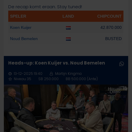
De recap komt eraan. Stay tuned!
SPELER
LAND
CHIPCOUNT
Koen Kuijer
42.870.000
Noud Bemelen
BUSTED
Heads-up: Koen Kuijer vs. Noud Bemelen
13-12-2025 19:40
Martijn Kingma
Niveau 35
SB 250.000
BB 500.000 (Ante)