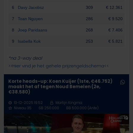
6
Davy Jacobsz
309
€ 12.361
7
Toan Nguyen
286
€ 9.520
8
Joep Paridaans
268
€ 7.406
9
Isabella Kok
253
€ 5.821
*na 3-way deal
>>Hier vind je het gehele prijzengeldschema<<
Korte heads-up: Koen Kuijer (1ste, €46.752)
maakt het af tegen Noud Bemelen (2e,
€38.580)
13-12-2025 19:52
Martijn Kingma
Niveau 35
SB 250.000
BB 500.000 (Ante)