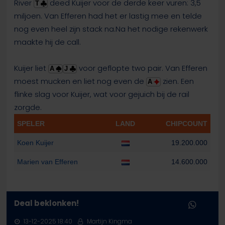
River
deed Kuijer voor de derde keer vuren: 3,5
T
miljoen. Van Efferen had het er lastig mee en telde
nog even heel zijn stack na.Na het nodige rekenwerk
maakte hij de call.
Kuijer liet
voor geflopte two pair. Van Efferen
A
J
moest mucken en liet nog even de
zien. Een
A
flinke slag voor Kuijer, wat voor gejuich bij de rail
zorgde.
SPELER
LAND
CHIPCOUNT
Koen Kuijer
19.200.000
Marien van Efferen
14.600.000
Deal beklonken!
13-12-2025 18:40
Martijn Kingma