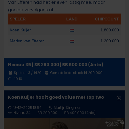
Van Efferen had het er even lastig mee, maar
gooide vervolgens af.
SPELER
LAND
CHIPCOUNT
Koen Kuijer
1.800.000
Marien van Efferen
1.200.000
Niveau 35 | SB 250.000 | BB 500.000 (Ante)
Spelers: 3 / 1429
Gemiddelde stack 14.290.000
19:10
Koen Kuijer haalt goed value met top two
13-12-2025 18:54
Martijn Kingma
Niveau 34
SB 200.000
BB 400.000 (Ante)